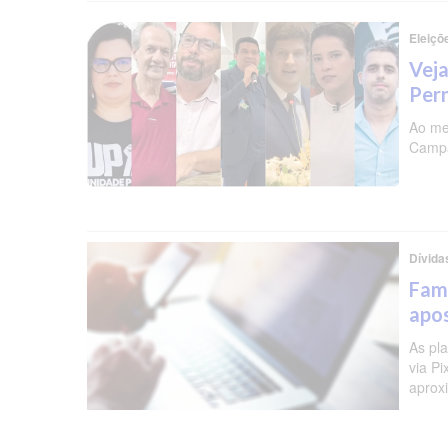
Eleiçõ
Veja
Per
Ao me
Campa
Dívida
Famí
apos
As pl
via P
aprox