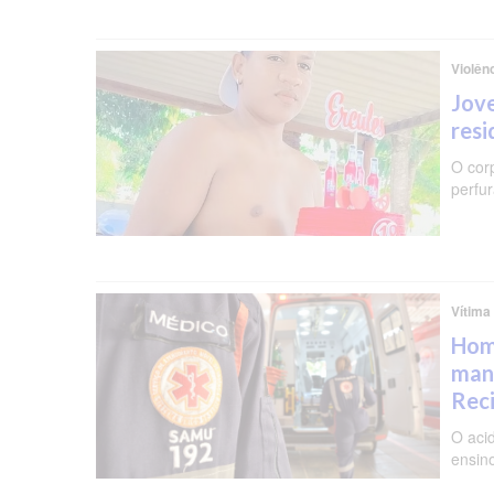
Violên
Jove
resi
O cor
perfu
Vítima
Hom
man
Rec
O aci
ensin