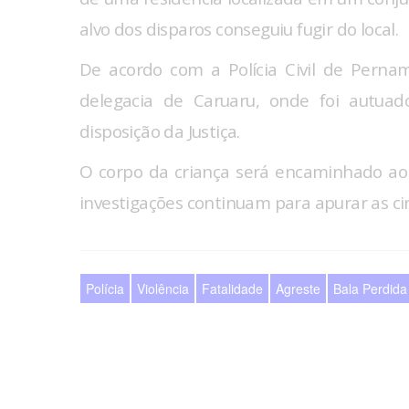
alvo dos disparos conseguiu fugir do local.
De acordo com a Polícia Civil de Pernam
delegacia de Caruaru, onde foi autua
disposição da Justiça.
O corpo da criança será encaminhado ao I
investigações continuam para apurar as ci
Polícia
Violência
Fatalidade
Agreste
Bala Perdida