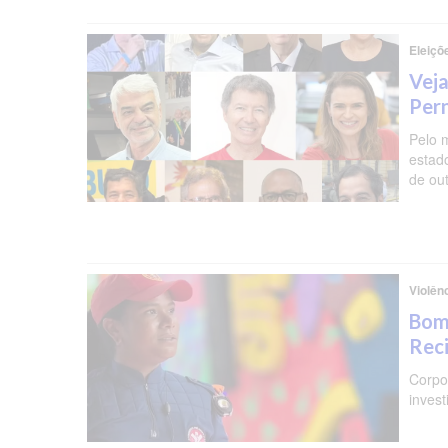
Eleiçõ
Veja
Per
Pelo 
estad
de ou
Violên
Bomb
Reci
Corpo 
invest