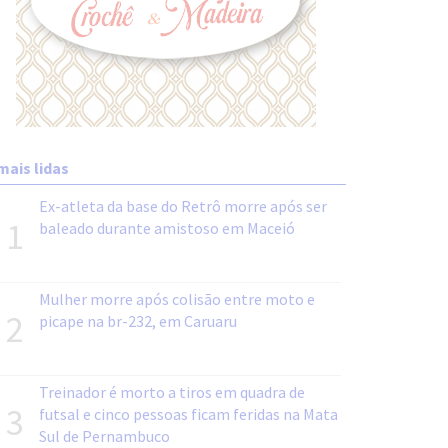
mais lidas
Ex-atleta da base do Retrô morre após ser
1
baleado durante amistoso em Maceió
Mulher morre após colisão entre moto e
2
picape na br-232, em Caruaru
Treinador é morto a tiros em quadra de
3
futsal e cinco pessoas ficam feridas na Mata
Sul de Pernambuco