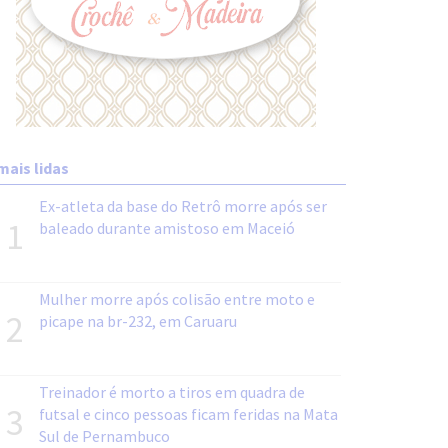
mais lidas
Ex-atleta da base do Retrô morre após ser
1
baleado durante amistoso em Maceió
Mulher morre após colisão entre moto e
2
picape na br-232, em Caruaru
Treinador é morto a tiros em quadra de
3
futsal e cinco pessoas ficam feridas na Mata
Sul de Pernambuco