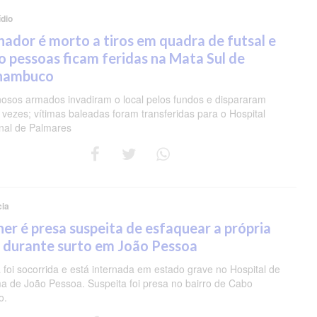
dio
nador é morto a tiros em quadra de futsal e
o pessoas ficam feridas na Mata Sul de
nambuco
nosos armados invadiram o local pelos fundos e dispararam
 vezes; vítimas baleadas foram transferidas para o Hospital
nal de Palmares
cia
er é presa suspeita de esfaquear a própria
 durante surto em João Pessoa
 foi socorrida e está internada em estado grave no Hospital de
a de João Pessoa. Suspeita foi presa no bairro de Cabo
o.