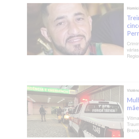
Homicí
Trei
cinc
Per
Crimi
várias
Regio
Violên
Mulh
mãe
Vítima
Traum
Branc