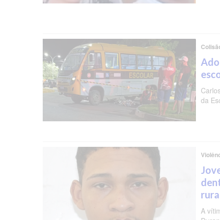
Colisã
Ado
esc
Carlo
da Es
Violên
Jov
dent
rura
A vít