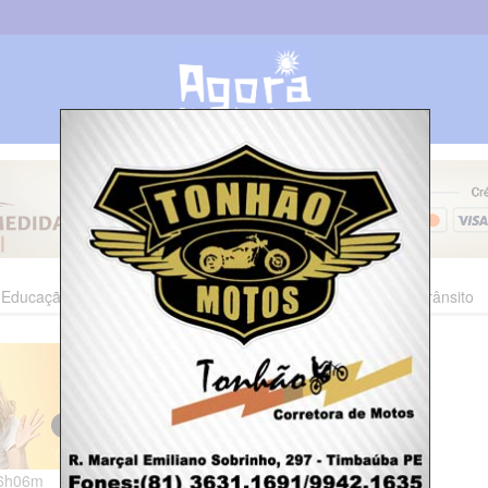
Educação
Esporte
Cultura
Polícia
Economia
Trânsito
06h06m