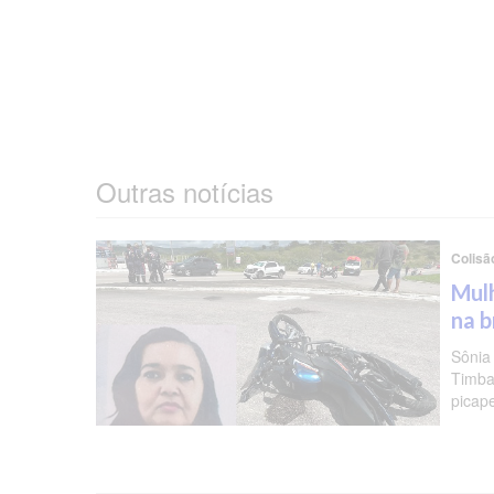
Outras notícias
Colisã
Mulh
na b
Sônia
Timba
picap