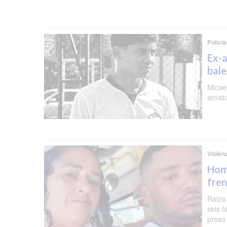
Polícia
Ex-a
bal
Micael
amist
Violên
Hom
fren
Raiza
seis f
preso 