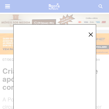
07/06/2025 às 17h38m - Atualizado em 09/06/2025 às 07h33m
Criança de seis anos morre
após ingerir remédios
controlados
A Polícia Civil deve investigar as
circunstâncias do ocorrido para esclarecer