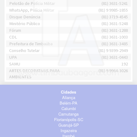
Pelotão de Polícia Militar
(81) 3631-5241
WhatsApp, Polícia Militar
(81) 9 9985-1855
Disque Denúncia
(81) 3719-4545
Minitério Público
(81) 3631-5248
Fórum
(81) 3631-1288
CDL
(81) 3631-1003
Prefeitura de Timbaúba
(81) 3631-3485
Conselho Tutelar
(81) 9 9399-2949
UPA
(81) 3631-0443
SAMU
192
ARTES DECORATIVAS PARA
(81) 9 9964-3026
AMBIENTES
Cidades
Aliança
Belém-PA
Calumbi
Camutanga
Florianópolis-SC
Guarujá-SP
Ingazeira
Itambé