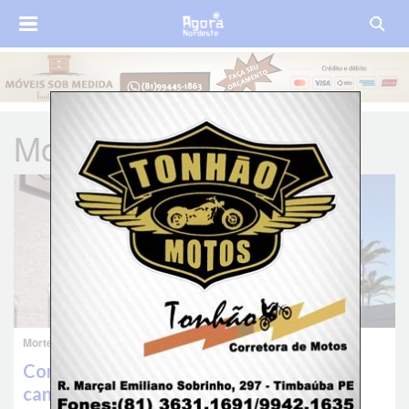
Morte à esclarecer
Morte à esclarecer
Corpo de bebê é encontrado boiando em
canal em Goiana; polícia investiga morte