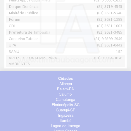
WhatsApp, Polícia Militar
(81) 9 9985-1855
Disque Denúncia
(81) 3719-4545
Minitério Público
(81) 3631-5248
Fórum
(81) 3631-1288
CDL
(81) 3631-1003
Prefeitura de Timbaúba
(81) 3631-3485
Conselho Tutelar
(81) 9 9399-2949
UPA
(81) 3631-0443
SAMU
192
ARTES DECORATIVAS PARA
(81) 9 9964-3026
AMBIENTES
Cidades
Aliança
Belém-PA
Calumbi
Camutanga
Florianópolis-SC
Guarujá-SP
Ingazeira
Itambé
Lagoa de Itaenga
Lagoa Grande