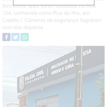
ferimentos após serem baleados na Rua
124, conhecida como Rua da Ilha, em
Caetés I. Câmeras de segurança flagraram
som dos disparos.