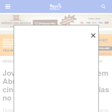
08/06/2026 às 04h43m - Atualizado em 08/06/2026 às 05h15m
Jovens são mortos a tiros em
Abreu e Lima; cidade tem
cinco homicídios em três dias
no mesmo bairro
Dois homens de 18 anos não resistiram aos