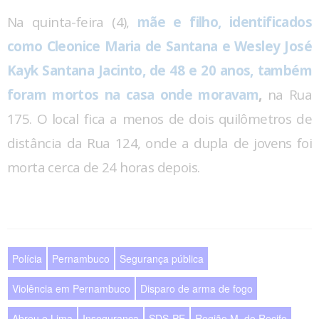
Na quinta-feira (4),
mãe e filho, identificados
como Cleonice Maria de Santana e Wesley José
Kayk Santana Jacinto, de 48 e 20 anos, também
foram mortos na casa onde moravam
,
na Rua
175. O local fica a menos de dois quilômetros de
distância da Rua 124, onde a dupla de jovens foi
morta cerca de 24 horas depois.
Polícia
Pernambuco
Segurança pública
Violência em Pernambuco
Disparo de arma de fogo
Abreu e Lima
Insegurança
SDS-PE
Região M. do Recife