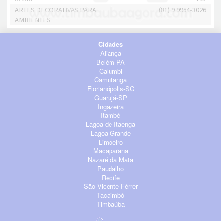
ARTES DECORATIVAS PARA
(81) 9 9964-3026
AMBIENTES
Cidades
Aliança
Belém-PA
Calumbi
Camutanga
Florianópolis-SC
Guarujá-SP
Ingazeira
Itambé
Lagoa de Itaenga
Lagoa Grande
Limoeiro
Macaparana
Nazaré da Mata
Paudalho
Recife
São Vicente Férrer
Tacaimbó
Timbaúba