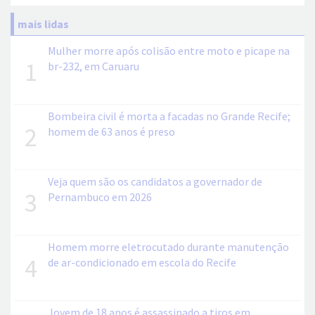
mais lidas
Mulher morre após colisão entre moto e picape na
1
br-232, em Caruaru
Bombeira civil é morta a facadas no Grande Recife;
2
homem de 63 anos é preso
Veja quem são os candidatos a governador de
3
Pernambuco em 2026
Homem morre eletrocutado durante manutenção
4
de ar-condicionado em escola do Recife
Jovem de 18 anos é assassinado a tiros em