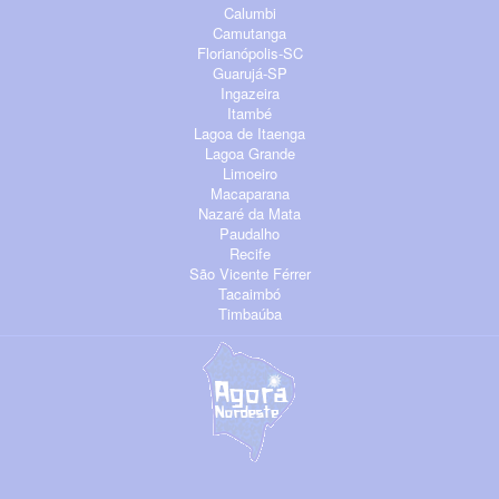
Calumbi
Camutanga
Florianópolis-SC
Guarujá-SP
Ingazeira
Itambé
Lagoa de Itaenga
Lagoa Grande
Limoeiro
Macaparana
Nazaré da Mata
Paudalho
Recife
São Vicente Férrer
Tacaimbó
Timbaúba