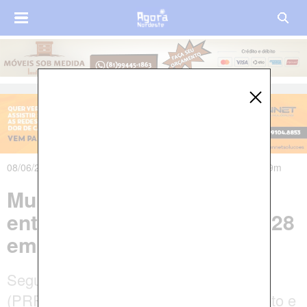
08/06/2026 às 04h42m - Atualizado em 08/06/2026 às 06h39m
Mulher morre após colisão
entre carro e moto na BR-428
em Petrolina
Segundo a Polícia Rodoviária Federal
(PRF), a vítima perdeu o controle da moto e