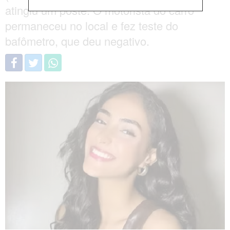
atingiu um poste. O motorista do carro
permaneceu no local e fez teste do
bafômetro, que deu negativo.