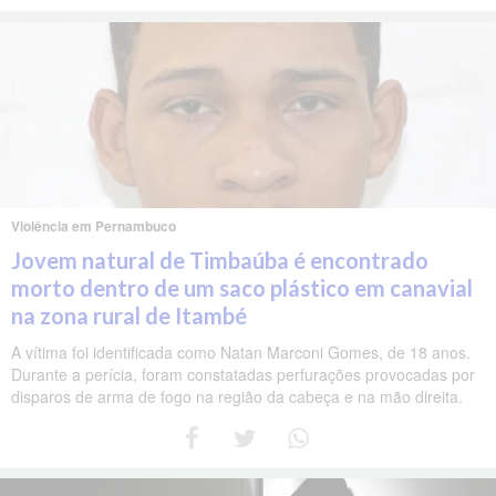
Violência em Pernambuco
Jovem natural de Timbaúba é encontrado
morto dentro de um saco plástico em canavial
na zona rural de Itambé
A vítima foi identificada como Natan Marconi Gomes, de 18 anos.
Durante a perícia, foram constatadas perfurações provocadas por
disparos de arma de fogo na região da cabeça e na mão direita.