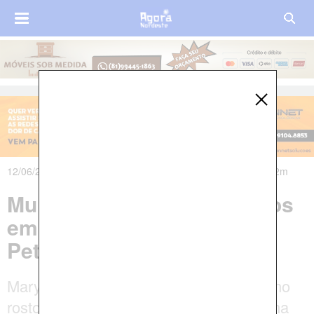
12/06/2025 às 06h48m - Atualizado em 12/06/2025 às 12h42m
Mulher é assassinada a tiros
em plena via pública em
Petrolina
Maryane Lima, de 45 anos, foi atingida no
rosto e no braço; autores fugiram em uma