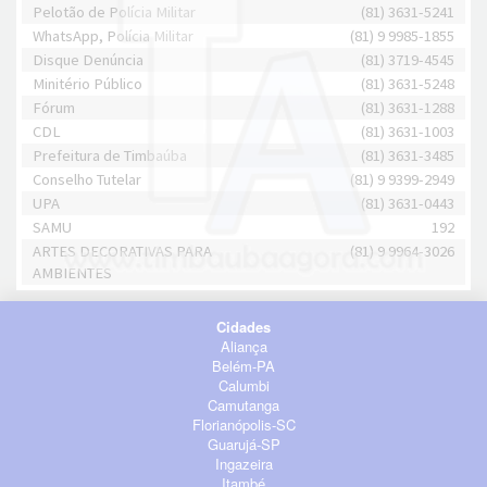
Pelotão de Polícia Militar
(81) 3631-5241
WhatsApp, Polícia Militar
(81) 9 9985-1855
Disque Denúncia
(81) 3719-4545
Minitério Público
(81) 3631-5248
Fórum
(81) 3631-1288
CDL
(81) 3631-1003
Prefeitura de Timbaúba
(81) 3631-3485
Conselho Tutelar
(81) 9 9399-2949
UPA
(81) 3631-0443
SAMU
192
ARTES DECORATIVAS PARA
(81) 9 9964-3026
AMBIENTES
Cidades
Aliança
Belém-PA
Calumbi
Camutanga
Florianópolis-SC
Guarujá-SP
Ingazeira
Itambé