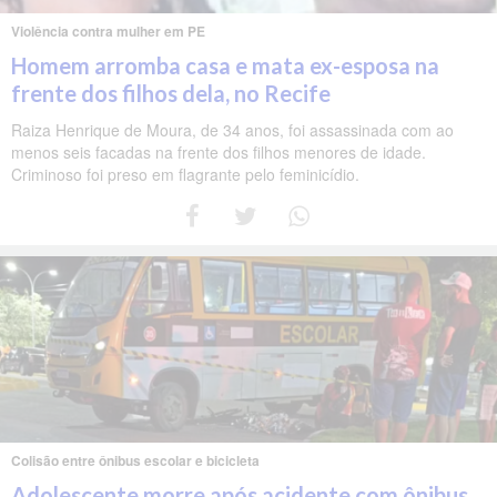
Violência contra mulher em PE
Homem arromba casa e mata ex-esposa na
frente dos filhos dela, no Recife
Raiza Henrique de Moura, de 34 anos, foi assassinada com ao
menos seis facadas na frente dos filhos menores de idade.
Criminoso foi preso em flagrante pelo feminicídio.
Colisão entre ônibus escolar e bicicleta
Adolescente morre após acidente com ônibus