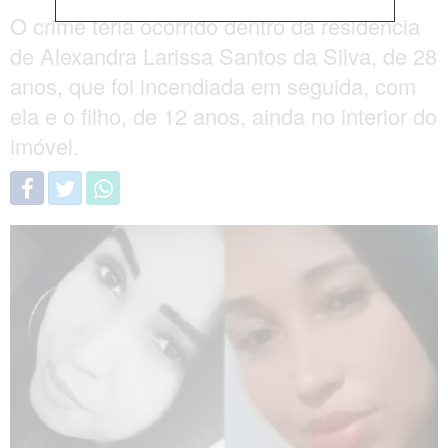
O crime teria ocorrido dentro da residência
de Alexandra Larissa Santos da Silva, de 28
anos, que foi incendiada em seguida, com
ela e o filho, de 12 anos, ainda no interior do
imóvel.