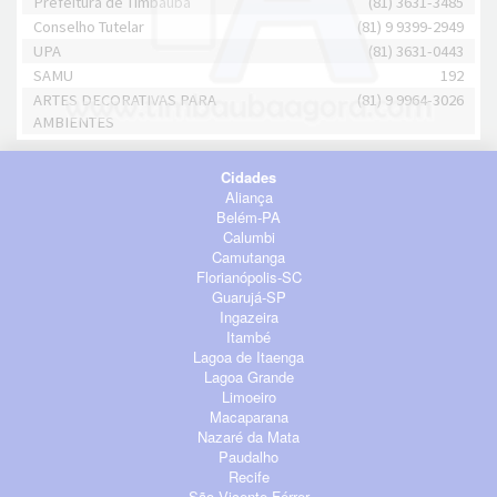
Prefeitura de Timbaúba
(81) 3631-3485
Conselho Tutelar
(81) 9 9399-2949
UPA
(81) 3631-0443
SAMU
192
ARTES DECORATIVAS PARA
(81) 9 9964-3026
AMBIENTES
Cidades
Aliança
Belém-PA
Calumbi
Camutanga
Florianópolis-SC
Guarujá-SP
Ingazeira
Itambé
Lagoa de Itaenga
Lagoa Grande
Limoeiro
Macaparana
Nazaré da Mata
Paudalho
Recife
São Vicente Férrer