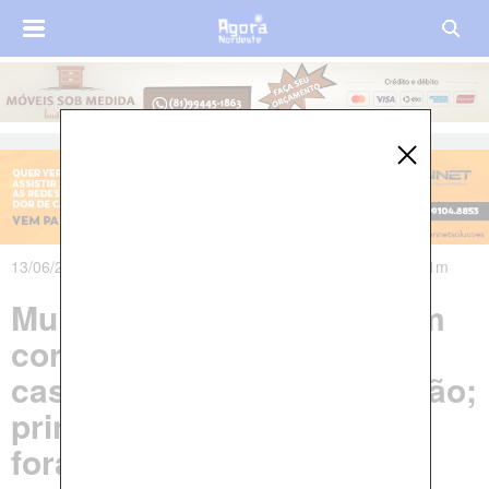
13/06/2025 às 07h39m - Atualizado em 13/06/2025 às 21h11m
Mulher é assassinada e tem
corpo queimado dentro de
casa no interior do Maranhão;
principal suspeito está
foragido