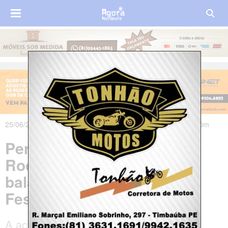
25/06/2025 às 18h29m - Atualizado em 26/06/2025 às 06h10m
Pernambuco: Polícia
Rodoviária Federal divulga
balanço da Operação
Festejos Juninos 2025
A ação teve início no dia 18 de junho e