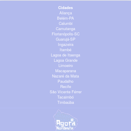
Cidades
Aliança
Belém-PA
Calumbi
Camutanga
Florianópolis-SC
Guarujá-SP
Ingazeira
Itambé
Lagoa de Itaenga
Lagoa Grande
Limoeiro
Macaparana
Nazaré da Mata
Paudalho
Recife
São Vicente Férrer
Tacaimbó
Timbaúba