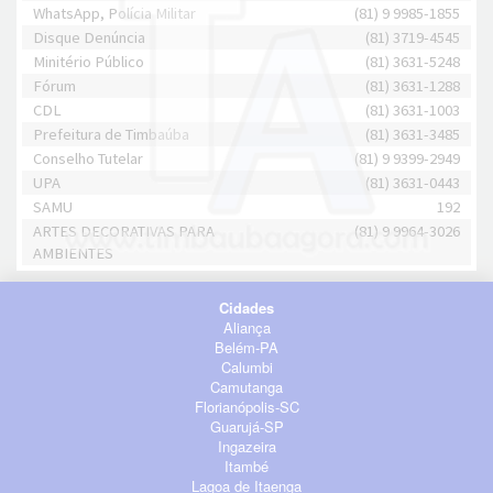
WhatsApp, Polícia Militar
(81) 9 9985-1855
Disque Denúncia
(81) 3719-4545
Minitério Público
(81) 3631-5248
Fórum
(81) 3631-1288
CDL
(81) 3631-1003
Prefeitura de Timbaúba
(81) 3631-3485
Conselho Tutelar
(81) 9 9399-2949
UPA
(81) 3631-0443
SAMU
192
ARTES DECORATIVAS PARA
(81) 9 9964-3026
AMBIENTES
Cidades
Aliança
Belém-PA
Calumbi
Camutanga
Florianópolis-SC
Guarujá-SP
Ingazeira
Itambé
Lagoa de Itaenga