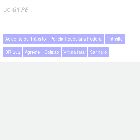
Do
G1 PE
Acidente de Trânsito
Polícia Rodoviária Federal
Trânsito
BR-232
Agreste
Colisão
Vítima fatal
Sanharó