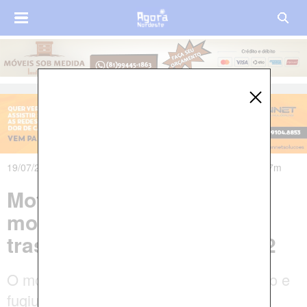
19/07/2021 às 19h42m - Atualizado em 19/07/2021 às 21h47m
Motociclista de 27 anos
morre após colidir em
traseira de carro na BR-232
O motorista do carro não prestou socorro e
fugiu antes da chegada da viatura.