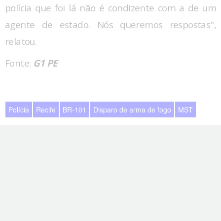
polícia que foi lá não é condizente com a de um
agente de estado. Nós queremos respostas",
relatou.
Fonte:
G1 PE
Polícia
Recife
BR-101
Disparo de arma de fogo
MST