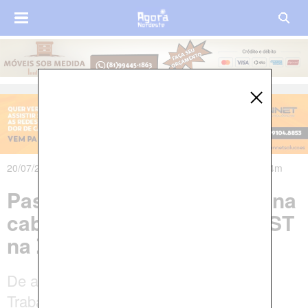
20/07/2021 às 21h16m - Atualizado em 20/07/2021 às 22h34m
Pastor evangélico leva tiro na
cabeça em ocupação do MST
na Zona Sul do Recife
De acordo com Movimento dos
Trabalhadores Rurais Sem Terra, quatro