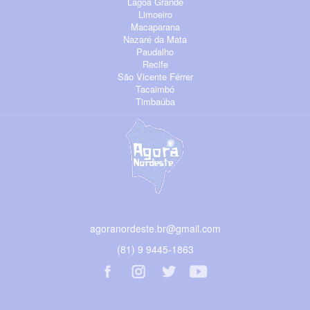
Lagoa Grande
Limoeiro
Macaparana
Nazaré da Mata
Paudalho
Recife
São Vicente Férrer
Tacaimbó
Timbaúba
agoranordeste.br@gmail.com
(81) 9 9445-1863