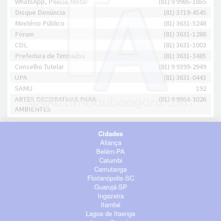
WhatsApp, Polícia Militar
(81) 9 9985-1855
Disque Denúncia
(81) 3719-4545
Minitério Público
(81) 3631-5248
Fórum
(81) 3631-1288
CDL
(81) 3631-1003
Prefeitura de Timbaúba
(81) 3631-3485
Conselho Tutelar
(81) 9 9399-2949
UPA
(81) 3631-0443
SAMU
192
ARTES DECORATIVAS PARA
(81) 9 9964-3026
AMBIENTES
Cidades
Aliança
Belém-PA
Calumbi
Camutanga
Florianópolis-SC
Guarujá-SP
Ingazeira
Itambé
Lagoa de Itaenga