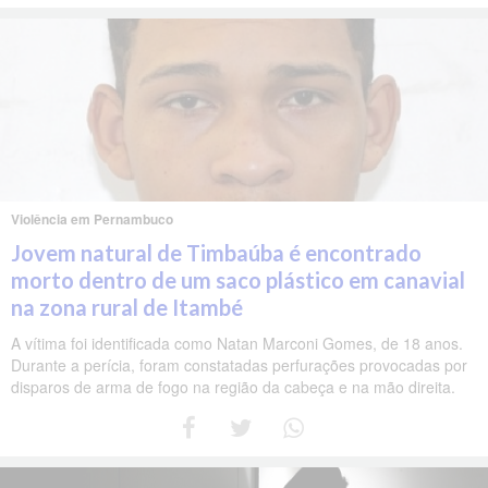
Violência em Pernambuco
Jovem natural de Timbaúba é encontrado
morto dentro de um saco plástico em canavial
na zona rural de Itambé
A vítima foi identificada como Natan Marconi Gomes, de 18 anos.
Durante a perícia, foram constatadas perfurações provocadas por
disparos de arma de fogo na região da cabeça e na mão direita.