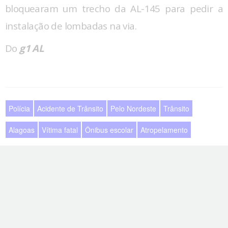
bloquearam um trecho da AL-145 para pedir a
instalação de lombadas na via.
Do
g1 AL
Polícia
Acidente de Trânsito
Pelo Nordeste
Trânsito
Alagoas
Vítima fatal
Ônibus escolar
Atropelamento