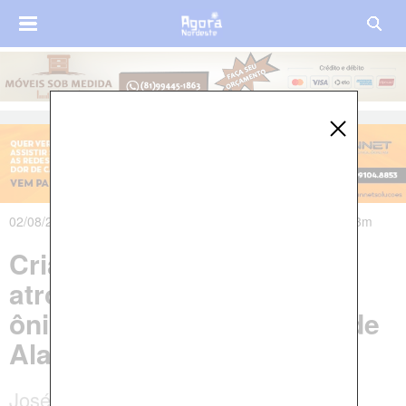
02/08/2023 às 19h46m - Atualizado em 02/08/2023 às 20h33m
Criança de 9 anos morre
atropelada após descer do
ônibus escolar no interior de
Alagoas
José Vinícius Cardeal era aluno do