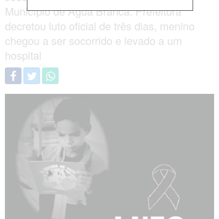
Município de Água Branca. Prefeitura
decretou luto oficial de três dias, menino
chegou a ser socorrido e levado a um
hospital