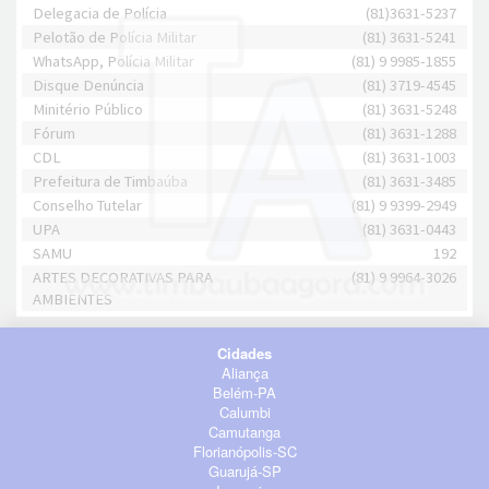
Delegacia de Polícia
(81)3631-5237
Pelotão de Polícia Militar
(81) 3631-5241
WhatsApp, Polícia Militar
(81) 9 9985-1855
Disque Denúncia
(81) 3719-4545
Minitério Público
(81) 3631-5248
Fórum
(81) 3631-1288
CDL
(81) 3631-1003
Prefeitura de Timbaúba
(81) 3631-3485
Conselho Tutelar
(81) 9 9399-2949
UPA
(81) 3631-0443
SAMU
192
ARTES DECORATIVAS PARA
(81) 9 9964-3026
AMBIENTES
Cidades
Aliança
Belém-PA
Calumbi
Camutanga
Florianópolis-SC
Guarujá-SP