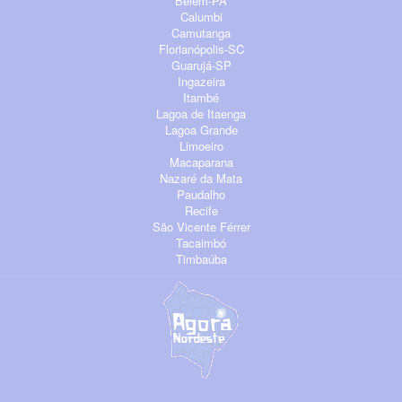
Belém-PA
Calumbi
Camutanga
Florianópolis-SC
Guarujá-SP
Ingazeira
Itambé
Lagoa de Itaenga
Lagoa Grande
Limoeiro
Macaparana
Nazaré da Mata
Paudalho
Recife
São Vicente Férrer
Tacaimbó
Timbaúba