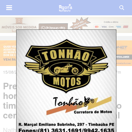
15/08/2018 às 09h04m - Atualizado em 15/08/2018 às 19h47m
Prefeitura de Timbaúba
homenageia atletas
timbaubenses destaques no
cenário brasileiro e mundial
Nathalie Sena, jogadora de handebol de