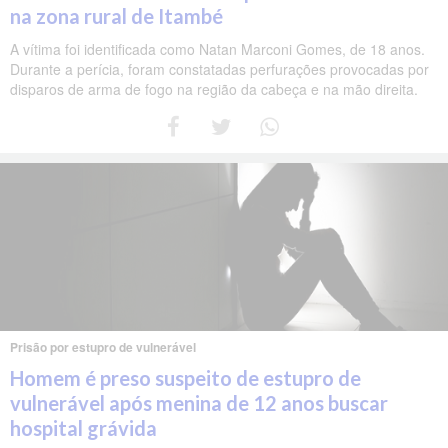
na zona rural de Itambé
A vítima foi identificada como Natan Marconi Gomes, de 18 anos.
Durante a perícia, foram constatadas perfurações provocadas por
disparos de arma de fogo na região da cabeça e na mão direita.
Prisão por estupro de vulnerável
Homem é preso suspeito de estupro de
vulnerável após menina de 12 anos buscar
hospital grávida