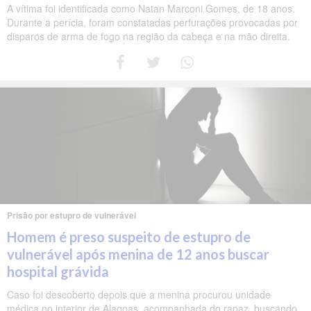
A vítima foi identificada como Natan Marconi Gomes, de 18 anos.
Durante a perícia, foram constatadas perfurações provocadas por
disparos de arma de fogo na região da cabeça e na mão direita.
Prisão por estupro de vulnerável
Homem é preso suspeito de estupro de
vulnerável após menina de 12 anos buscar
hospital grávida
Caso foi descoberto depois que a menina procurou unidade
médica no interior de Alagoas, acompanhada do rapaz, buscando