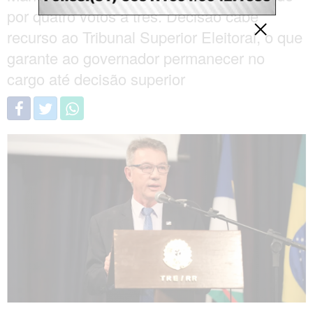
por quatro votos a três. Decisão cabe
recurso ao Tribunal Superior Eleitoral, o que
garante ao governador permanecer no
cargo até decisão superior