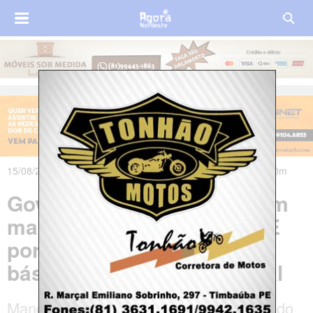
15/08/2023 às 07h40m - Atualizado em 15/08/2023 às 07h50m
Governador de Roraima tem
mandato cassado pelo TRE
por distribuição de cestas
básicas no período eleitoral
Mandato de Antonio Denarium foi cassado