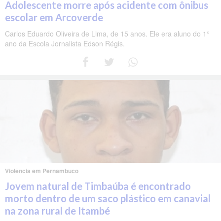
Adolescente morre após acidente com ônibus
escolar em Arcoverde
Carlos Eduardo Oliveira de Lima, de 15 anos. Ele era aluno do 1°
ano da Escola Jornalista Edson Régis.
Violência em Pernambuco
Jovem natural de Timbaúba é encontrado
morto dentro de um saco plástico em canavial
na zona rural de Itambé