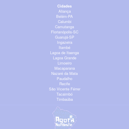
Cidades
Aliança
Belém-PA
Calumbi
Camutanga
Florianópolis-SC
Guarujá-SP
Ingazeira
Itambé
Lagoa de Itaenga
Lagoa Grande
Limoeiro
Macaparana
Nazaré da Mata
Paudalho
Recife
São Vicente Férrer
Tacaimbó
Timbaúba