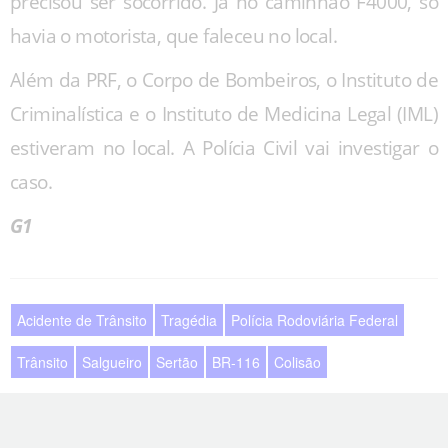
precisou ser socorrido. Já no caminhão F4000, só
havia o motorista, que faleceu no local.
Além da PRF, o Corpo de Bombeiros, o Instituto de
Criminalística e o Instituto de Medicina Legal (IML)
estiveram no local. A Polícia Civil vai investigar o
caso.
G1
Acidente de Trânsito
Tragédia
Polícia Rodoviária Federal
Trânsito
Salgueiro
Sertão
BR-116
Colisão