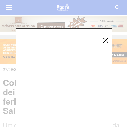
27/09/2021 às 19h28m
Colisão entre caminhões
deixa três mortos e dois
feridos na BR-116 em
Salgueiro
Um caminhão baú entrou na contramão da