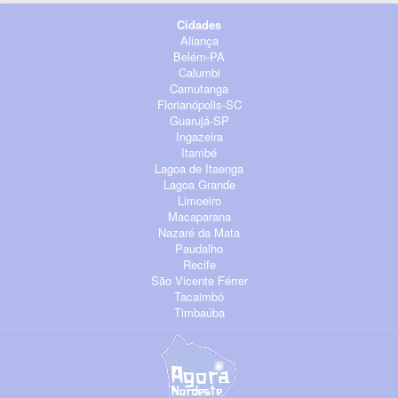
Cidades
Aliança
Belém-PA
Calumbi
Camutanga
Florianópolis-SC
Guarujá-SP
Ingazeira
Itambé
Lagoa de Itaenga
Lagoa Grande
Limoeiro
Macaparana
Nazaré da Mata
Paudalho
Recife
São Vicente Férrer
Tacaimbó
Timbaúba