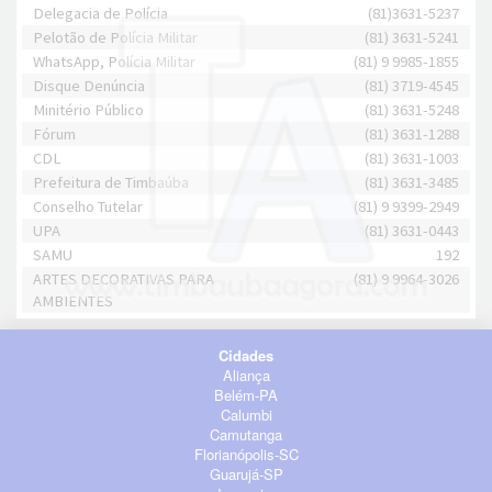
Delegacia de Polícia
(81)3631-5237
Pelotão de Polícia Militar
(81) 3631-5241
WhatsApp, Polícia Militar
(81) 9 9985-1855
Disque Denúncia
(81) 3719-4545
Minitério Público
(81) 3631-5248
Fórum
(81) 3631-1288
CDL
(81) 3631-1003
Prefeitura de Timbaúba
(81) 3631-3485
Conselho Tutelar
(81) 9 9399-2949
UPA
(81) 3631-0443
SAMU
192
ARTES DECORATIVAS PARA
(81) 9 9964-3026
AMBIENTES
Cidades
Aliança
Belém-PA
Calumbi
Camutanga
Florianópolis-SC
Guarujá-SP