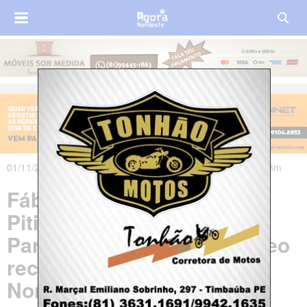
01/11/2019 às 13h22m - Atualizado em 01/11/2019 às 18h33m
Fábrica de cimentos de
Pitimbu, Litoral Sul da
Paraíba, reaproveita petróleo
recolhido das praias do
Nordeste