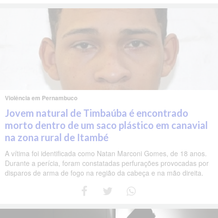
Violência em Pernambuco
Jovem natural de Timbaúba é encontrado
morto dentro de um saco plástico em canavial
na zona rural de Itambé
A vítima foi identificada como Natan Marconi Gomes, de 18 anos.
Durante a perícia, foram constatadas perfurações provocadas por
disparos de arma de fogo na região da cabeça e na mão direita.