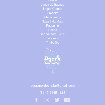
Itambé
Lagoa de Itaenga
Lagoa Grande
Limoeiro
Macaparana
Nazaré da Mata
Paudalho
Recife
São Vicente Férrer
Tacaimbó
Timbaúba
agoranordeste.br@gmail.com
(81) 9 9445-1863