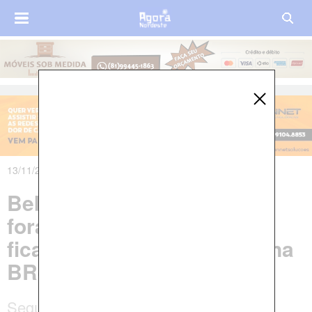
13/11/2019 às 13h17m
Bebê é arremessado para
fora de veículo e pai e mãe
ficam feridos em acidente na
BR-101
Segundo PM, criança foi encontrada