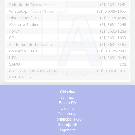
Pelotão de Polícia Militar
(81) 3631-5241
WhatsApp, Polícia Militar
(81) 9 9985-1855
Disque Denúncia
(81) 3719-4545
Minitério Público
(81) 3631-5248
Fórum
(81) 3631-1288
CDL
(81) 3631-1003
Prefeitura de Timbaúba
(81) 3631-3485
Conselho Tutelar
(81) 9 9399-2949
UPA
(81) 3631-0443
SAMU
192
ARTES DECORATIVAS PARA
(81) 9 9964-3026
AMBIENTES
Cidades
Aliança
Belém-PA
Calumbi
Camutanga
Florianópolis-SC
Guarujá-SP
Ingazeira