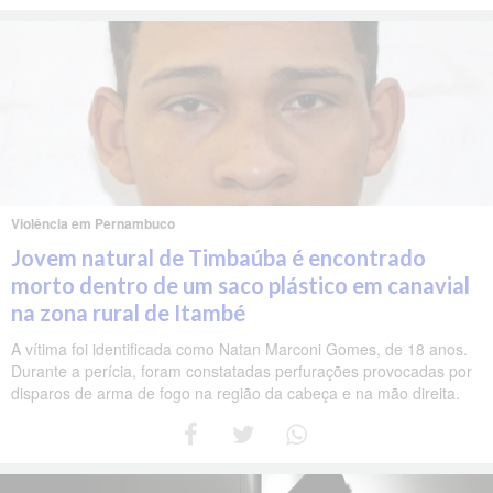
Violência em Pernambuco
Jovem natural de Timbaúba é encontrado
morto dentro de um saco plástico em canavial
na zona rural de Itambé
A vítima foi identificada como Natan Marconi Gomes, de 18 anos.
Durante a perícia, foram constatadas perfurações provocadas por
disparos de arma de fogo na região da cabeça e na mão direita.