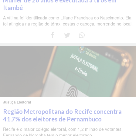
Itambé
A vítima foi identificada como Liliane Francisca do Nascimento. Ela
foi atingida na região do tórax, costas e cabeça, morrendo no local.
Justiça Eleitoral
Região Metropolitana do Recife concentra
41,7% dos eleitores de Pernambuco
Recife é o maior colégio eleitoral, com 1,2 milhão de votantes;
Fernando de Noronha tem o menor eleitorado