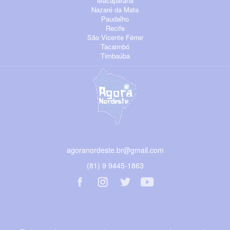
Macaparana
Nazaré da Mata
Paudalho
Recife
São Vicente Férrer
Tacaimbó
Timbaúba
agoranordeste.br@gmail.com
(81) 9 9445-1863