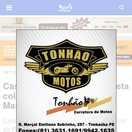
16/11/2019 às 18h26m
Casal morre após motocicleta
colidir com ônibus no
Maranhão
Casal identificado como Domingos Soriano
de Paiva e Tânia Maria Sousa da Silva