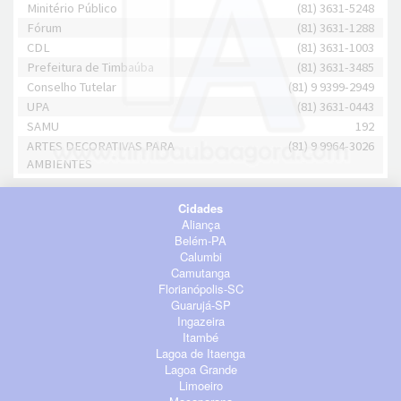
Minitério Público
(81) 3631-5248
Fórum
(81) 3631-1288
CDL
(81) 3631-1003
Prefeitura de Timbaúba
(81) 3631-3485
Conselho Tutelar
(81) 9 9399-2949
UPA
(81) 3631-0443
SAMU
192
ARTES DECORATIVAS PARA
(81) 9 9964-3026
AMBIENTES
Cidades
Aliança
Belém-PA
Calumbi
Camutanga
Florianópolis-SC
Guarujá-SP
Ingazeira
Itambé
Lagoa de Itaenga
Lagoa Grande
Limoeiro