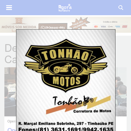
Delegado Rodolfo
Cartaxo
Operação contra tráfico de drogas, homicídios e extorsão
Operação Integração é deflagrada em