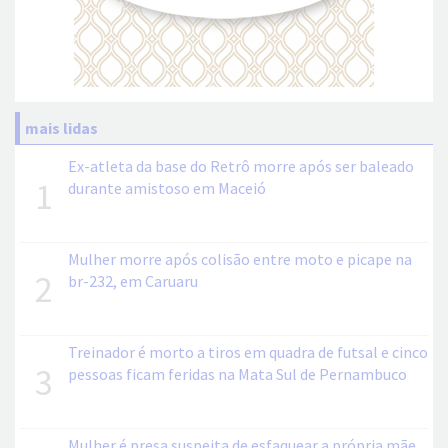
mais lidas
Ex-atleta da base do Retrô morre após ser baleado
1
durante amistoso em Maceió
Mulher morre após colisão entre moto e picape na
2
br-232, em Caruaru
Treinador é morto a tiros em quadra de futsal e cinco
3
pessoas ficam feridas na Mata Sul de Pernambuco
Mulher é presa suspeita de esfaquear a própria mãe