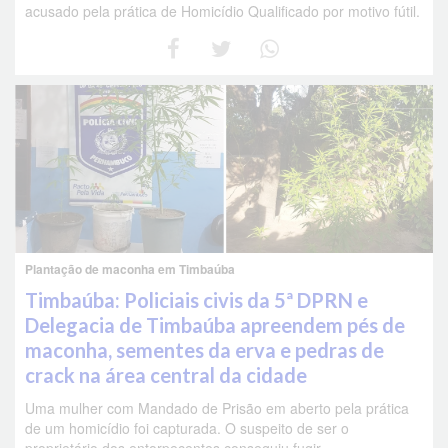
acusado pela prática de Homicídio Qualificado por motivo fútil.
Plantação de maconha em Timbaúba
Timbaúba: Policiais civis da 5ª DPRN e
Delegacia de Timbaúba apreendem pés de
maconha, sementes da erva e pedras de
crack na área central da cidade
Uma mulher com Mandado de Prisão em aberto pela prática
de um homicídio foi capturada. O suspeito de ser o