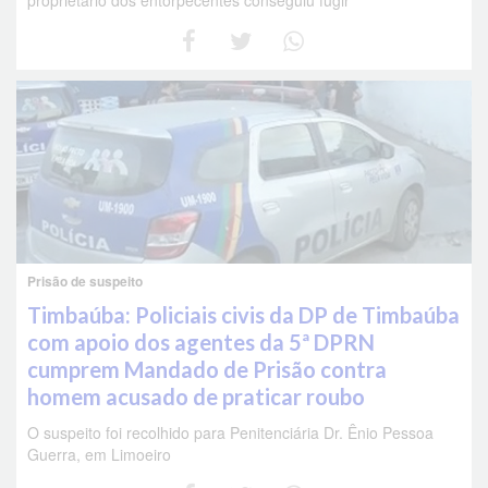
proprietário dos entorpecentes conseguiu fugir
Prisão de suspeito
Timbaúba: Policiais civis da DP de Timbaúba
com apoio dos agentes da 5ª DPRN
cumprem Mandado de Prisão contra
homem acusado de praticar roubo
O suspeito foi recolhido para Penitenciária Dr. Ênio Pessoa
Guerra, em Limoeiro