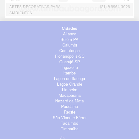
ARTES DECORATIVAS PARA
(81) 9 9964-3026
AMBIENTES
Cidades
Aliança
Belém-PA
Calumbi
Camutanga
Florianópolis-SC
Guarujá-SP
Ingazeira
Itambé
Lagoa de Itaenga
Lagoa Grande
Limoeiro
Macaparana
Nazaré da Mata
Paudalho
Recife
São Vicente Férrer
Tacaimbó
Timbaúba