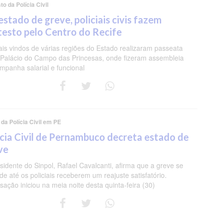
to da Polícia Civil
stado de greve, policiais civis fazem
testo pelo Centro do Recife
iais vindos de várias regiões do Estado realizaram passeata
 Palácio do Campo das Princesas, onde fizeram assembleia
mpanha salarial e funcional
da Polícia Civil em PE
ícia Civil de Pernambuco decreta estado de
ve
sidente do Sinpol, Rafael Cavalcanti, afirma que a greve se
de até os policiais receberem um reajuste satisfatório.
isação iniciou na meia noite desta quinta-feira (30)