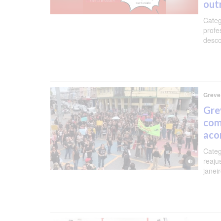
out
Categ
profe
desco
Greve
Gre
com
aco
Categ
reaju
janei