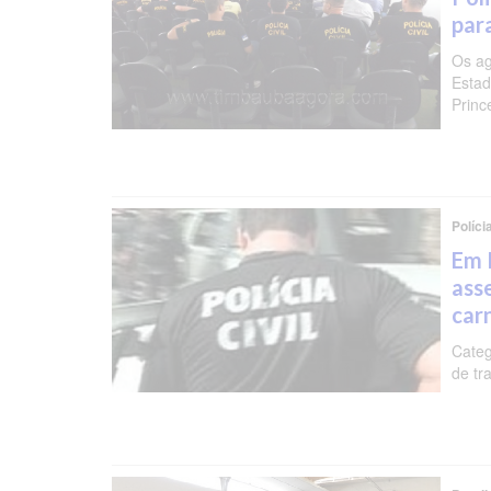
par
Os ag
Estad
Princ
Políci
Em 
ass
car
Categ
de tr