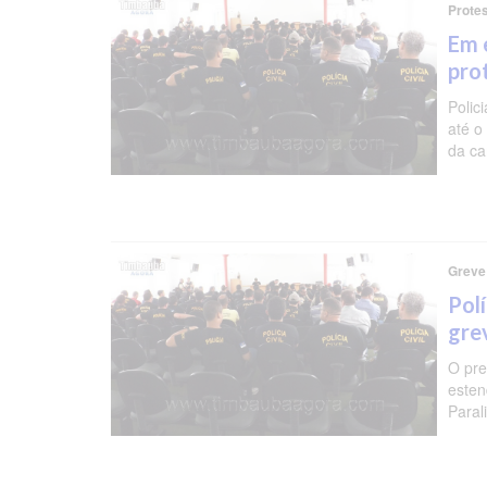
Protes
Em e
pro
Polic
até o
da ca
Greve 
Pol
gre
O pre
esten
Paral