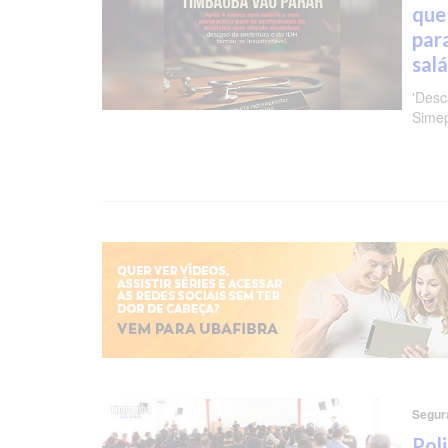
que
para
sal
'Desc
Sime
Segur
Pol