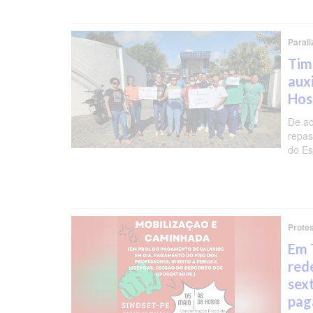
Paral
Tim
aux
Hos
De ac
repas
do Es
Prote
Em 
red
sext
pag