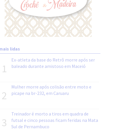
mais lidas
Ex-atleta da base do Retrô morre após ser
1
baleado durante amistoso em Maceió
Mulher morre após colisão entre moto e
2
picape na br-232, em Caruaru
Treinador é morto a tiros em quadra de
3
futsal e cinco pessoas ficam feridas na Mata
Sul de Pernambuco