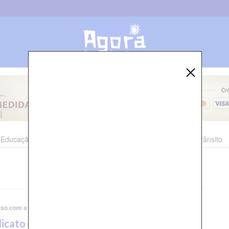
Educação
Esporte
Cultura
Polícia
Economia
Trânsito
so com a Saúde de Timbaúba
dicato dos Médicos de Pernambuco anuncia