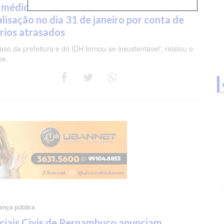
 médicos de Timbaúba entram em
lisação no dia 31 de janeiro por conta de
ários atrasados
aso da prefeitura e do IDH tornou-se insustentável', relatou o
pe.
ança pública
iciais Civis de Pernambuco anunciam