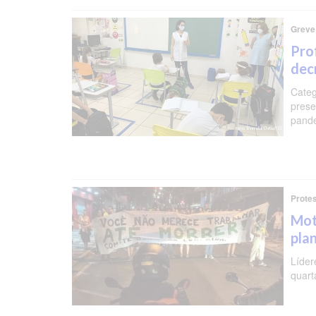
Greve
Pro
dec
Categ
prese
pande
Prote
Mot
pla
Líder
quarta