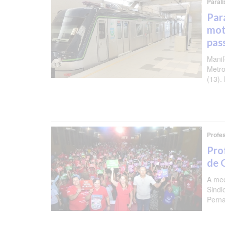
Paral
Par
mot
pas
Manif
Metro
(13).
Profes
Pro
de 
A med
Sindi
Perna