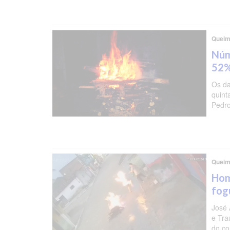
Queim
Núm
52
Os da
quint
Pedr
Queim
Hom
fog
José 
e Tra
do co