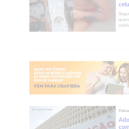
cel
Segun
quand
colch
Políci
Ado
com