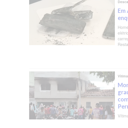
Descar
Em 
enq
Homem
elétr
carre
Resta
Vítim
Mor
gra
com
Per
Vítim