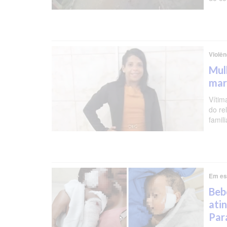
Violên
Mul
mar
Vítim
do re
famil
Em es
Beb
atin
Par