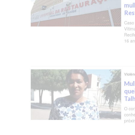
mul
Res
Caso 
Vítim
Recif
16 a
Violê
Mul
que
Tal
O cor
conhe
próxi