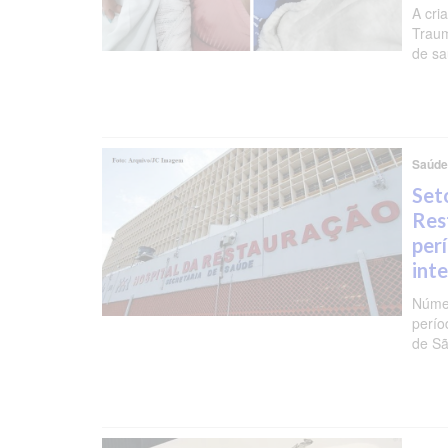
A cri
Traum
de sa
Saúde
Set
Res
per
int
Númer
perío
de S