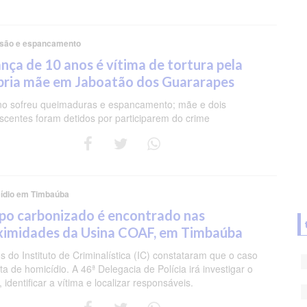
são e espancamento
ança de 10 anos é vítima de tortura pela
pria mãe em Jaboatão dos Guararapes
o sofreu queimaduras e espancamento; mãe e dois
scentes foram detidos por participarem do crime
ídio em Timbaúba
po carbonizado é encontrado nas
ximidades da Usina COAF, em Timbaúba
os do Instituto de Criminalística (IC) constataram que o caso
ata de homicídio. A 46ª Delegacia de Polícia irá investigar o
 identificar a vítima e localizar responsáveis.