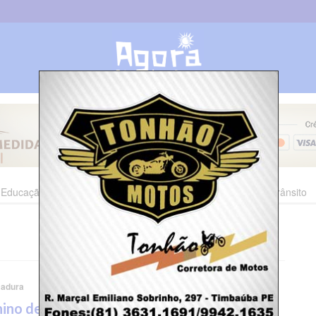
Educação
Esporte
Cultura
Polícia
Economia
Trânsito
adura
ino de 6 anos tem corpo queimado após