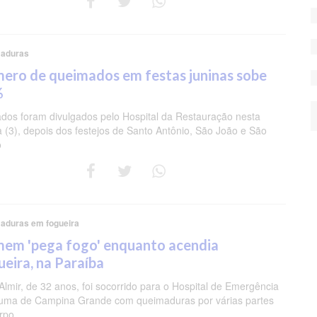
aduras
ero de queimados em festas juninas sobe
%
dos foram divulgados pelo Hospital da Restauração nesta
a (3), depois dos festejos de Santo Antônio, São João e São
o
aduras em fogueira
em 'pega fogo' enquanto acendia
ueira, na Paraíba
Almir, de 32 anos, foi socorrido para o Hospital de Emergência
uma de Campina Grande com queimaduras por várias partes
rpo.