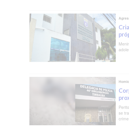
Agres
Cri
pró
Menin
adole
Homic
Cor
pro
Perit
se tr
crime,