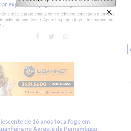
ular explodir ao jogar videogame no Recife
do a mãe, garoto estava com o telefone conectado à tomada
o acidente aconteceu. Aparelho pegou fogo e fez buraco em
ão.
a
lescente de 16 anos toca fogo em
panheira no Agreste de Pernambuco;