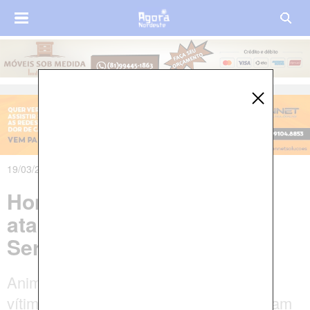
19/03/2025 às 00h54m
Homem morre após ser
atacado por um porco no
Sertão de Alagoas
Animal tem cerca de 150kg e mordeu a
vítima, de 65 anos. Testemunhas disseram