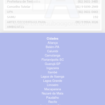
Prefeitura de Timbaúba
(81) 3631-3485
Conselho Tutelar
(81) 9 9399-2949
UPA
(81) 3631-0443
SAMU
192
ARTES DECORATIVAS PARA
(81) 9 9964-3026
AMBIENTES
Cidades
Aliança
Belém-PA
Calumbi
Camutanga
Florianópolis-SC
Guarujá-SP
Ingazeira
Itambé
Lagoa de Itaenga
Lagoa Grande
Limoeiro
Macaparana
Nazaré da Mata
Paudalho
Recife