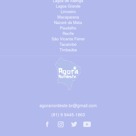
Lagoa de Itaenga
Lagoa Grande
Limoeiro
Macaparana
Nazaré da Mata
Paudalho
Recife
São Vicente Férrer
Tacaimbó
Timbaúba
agoranordeste.br@gmail.com
(81) 9 9445-1863