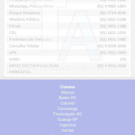
WhatsApp, Polícia Militar
(81) 9 9985-1855
Disque Denúncia
(81) 3719-4545
Minitério Público
(81) 3631-5248
Fórum
(81) 3631-1288
CDL
(81) 3631-1003
Prefeitura de Timbaúba
(81) 3631-3485
Conselho Tutelar
(81) 9 9399-2949
UPA
(81) 3631-0443
SAMU
192
ARTES DECORATIVAS PARA
(81) 9 9964-3026
AMBIENTES
Cidades
Aliança
Belém-PA
Calumbi
Camutanga
Florianópolis-SC
Guarujá-SP
Ingazeira
Itambé