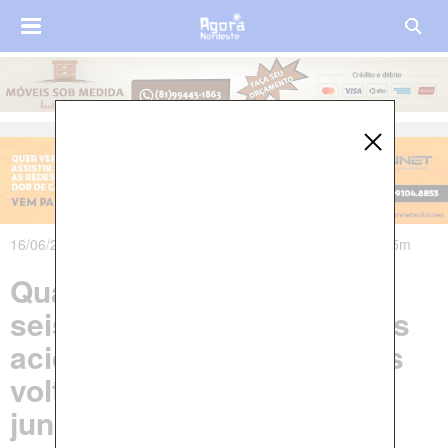
16/06/2025 às 20h12m - Atualizado em 16/06/2025 às 22h05m
Quatro pessoas morrem e
seis ficam feridas após dois
acidentes na Bahia; vítimas
voltavam da mesma festa
junina