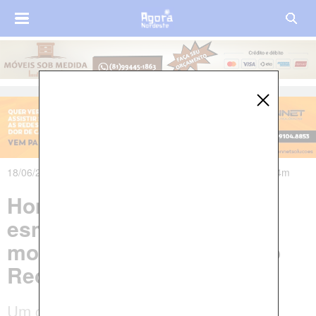
18/06/2025 às 07h22m - Atualizado em 18/06/2025 às 17h04m
Homem tem cabeça
esmagada por caminhão e
morre ao ser atropelado no
Recife
Um catador de recicláveis estava