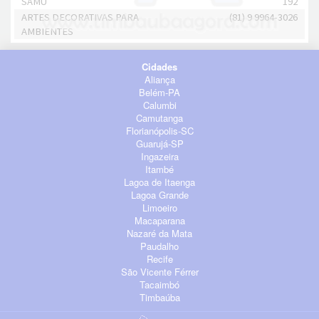
SAMU
192
ARTES DECORATIVAS PARA
(81) 9 9964-3026
AMBIENTES
Cidades
Aliança
Belém-PA
Calumbi
Camutanga
Florianópolis-SC
Guarujá-SP
Ingazeira
Itambé
Lagoa de Itaenga
Lagoa Grande
Limoeiro
Macaparana
Nazaré da Mata
Paudalho
Recife
São Vicente Férrer
Tacaimbó
Timbaúba