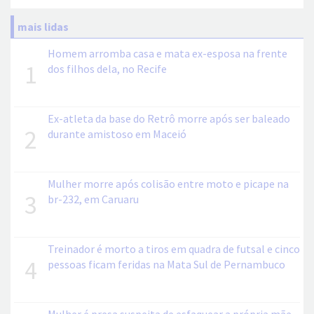
mais lidas
Homem arromba casa e mata ex-esposa na frente
1
dos filhos dela, no Recife
Ex-atleta da base do Retrô morre após ser baleado
2
durante amistoso em Maceió
Mulher morre após colisão entre moto e picape na
3
br-232, em Caruaru
Treinador é morto a tiros em quadra de futsal e cinco
4
pessoas ficam feridas na Mata Sul de Pernambuco