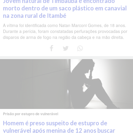
Jovem natural de Timbaúba é encontrado
morto dentro de um saco plástico em canavial
na zona rural de Itambé
A vítima foi identificada como Natan Marconi Gomes, de 18 anos.
Durante a perícia, foram constatadas perfurações provocadas por
disparos de arma de fogo na região da cabeça e na mão direita.
Prisão por estupro de vulnerável
Homem é preso suspeito de estupro de
vulnerável após menina de 12 anos buscar