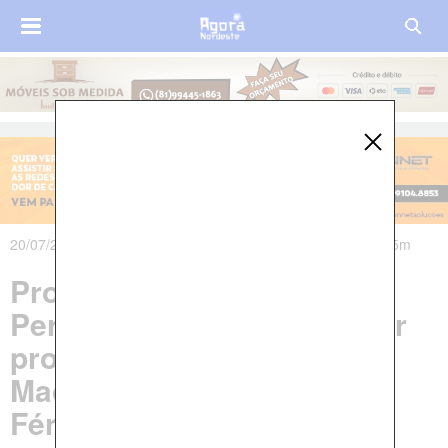
20/07/2021 às 21h55m - Atualizado em 20/07/2021 às 22h45m
Programa 'Bananicultura
Pernambuco' visa qualificar
produtores de banana em
Macaparana, São Vicente
Férrer e Machados