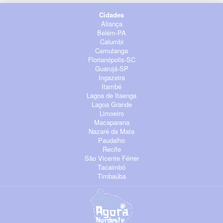
Cidades
Aliança
Belém-PA
Calumbi
Camutanga
Florianópolis-SC
Guarujá-SP
Ingazeira
Itambé
Lagoa de Itaenga
Lagoa Grande
Limoeiro
Macaparana
Nazaré da Mata
Paudalho
Recife
São Vicente Férrer
Tacaimbó
Timbaúba