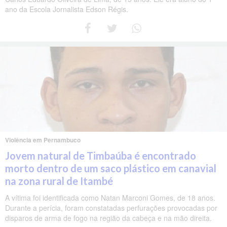
ano da Escola Jornalista Edson Régis.
Violência em Pernambuco
Jovem natural de Timbaúba é encontrado
morto dentro de um saco plástico em canavial
na zona rural de Itambé
A vítima foi identificada como Natan Marconi Gomes, de 18 anos.
Durante a perícia, foram constatadas perfurações provocadas por
disparos de arma de fogo na região da cabeça e na mão direita.