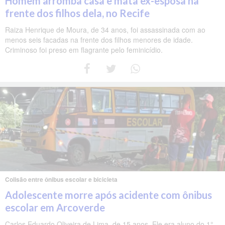
Homem arromba casa e mata ex-esposa na
frente dos filhos dela, no Recife
Raiza Henrique de Moura, de 34 anos, foi assassinada com ao
menos seis facadas na frente dos filhos menores de idade.
Criminoso foi preso em flagrante pelo feminicídio.
Colisão entre ônibus escolar e bicicleta
Adolescente morre após acidente com ônibus
escolar em Arcoverde
Carlos Eduardo Oliveira de Lima, de 15 anos. Ele era aluno do 1°