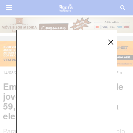
14/08/2024 às 00h54m - Atualizado em 15/08/2024 às 05h47m
Em Pernambuco, número de
jovens eleitores cresce
59,19% em relação à última
eleição municipal
Para os eleitores com 16 e 17 anos, o voto