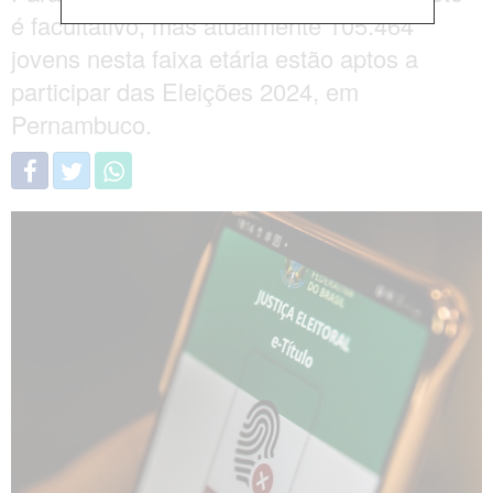
é facultativo, mas atualmente 105.464
jovens nesta faixa etária estão aptos a
participar das Eleições 2024, em
Pernambuco.