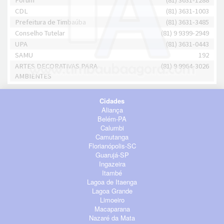
Fórum
(81) 3631-1288
CDL
(81) 3631-1003
Prefeitura de Timbaúba
(81) 3631-3485
Conselho Tutelar
(81) 9 9399-2949
UPA
(81) 3631-0443
SAMU
192
ARTES DECORATIVAS PARA
(81) 9 9964-3026
AMBIENTES
Cidades
Aliança
Belém-PA
Calumbi
Camutanga
Florianópolis-SC
Guarujá-SP
Ingazeira
Itambé
Lagoa de Itaenga
Lagoa Grande
Limoeiro
Macaparana
Nazaré da Mata