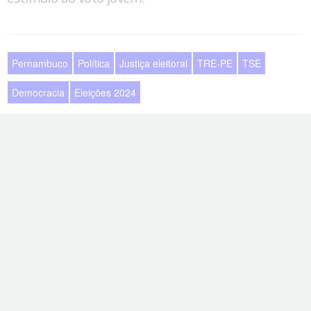
Pernambuco
Política
Justiça eleitoral
TRE-PE
TSE
Democracia
Eleições 2024