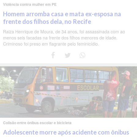
Violência contra mulher em PE
Homem arromba casa e mata ex-esposa na
frente dos filhos dela, no Recife
Raiza Henrique de Moura, de 34 anos, foi assassinada com ao
menos seis facadas na frente dos filhos menores de idade.
Criminoso foi preso em flagrante pelo feminicídio.
Colisão entre ônibus escolar e bicicleta
Adolescente morre após acidente com ônibus