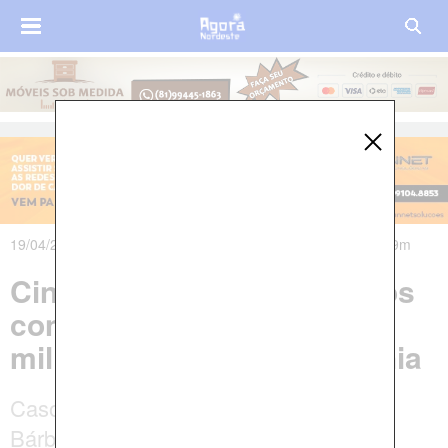
19/04/2025 às 14h24m - Atualizado em 20/04/2025 às 07h59m
Cinco homens morrem após
confronto com policiais
militares no interior da Bahia
Caso aconteceu na zona rural de Santa
Bárbara, a cerca de 35 km de Feira de