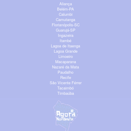
Aliança
Belém-PA
Calumbi
Camutanga
Florianópolis-SC
Guarujá-SP
Ingazeira
Itambé
Lagoa de Itaenga
Lagoa Grande
Limoeiro
Macaparana
Nazaré da Mata
Paudalho
Recife
São Vicente Férrer
Tacaimbó
Timbaúba