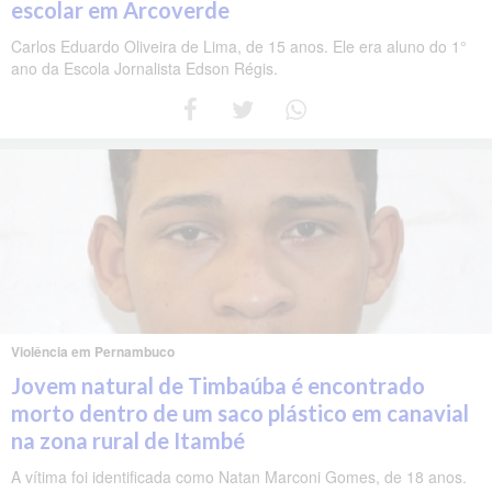
escolar em Arcoverde
Carlos Eduardo Oliveira de Lima, de 15 anos. Ele era aluno do 1°
ano da Escola Jornalista Edson Régis.
Violência em Pernambuco
Jovem natural de Timbaúba é encontrado
morto dentro de um saco plástico em canavial
na zona rural de Itambé
A vítima foi identificada como Natan Marconi Gomes, de 18 anos.