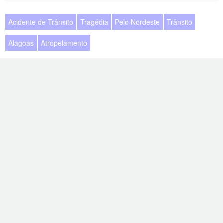
Acidente de Trânsito
Tragédia
Pelo Nordeste
Trânsito
Alagoas
Atropelamento