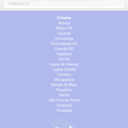
AMBIENTES
Cidades
Aliança
Belém-PA
Calumbi
Camutanga
Florianópolis-SC
Guarujá-SP
Ingazeira
Itambé
Lagoa de Itaenga
Lagoa Grande
Limoeiro
Macaparana
Nazaré da Mata
Paudalho
Recife
São Vicente Férrer
Tacaimbó
Timbaúba