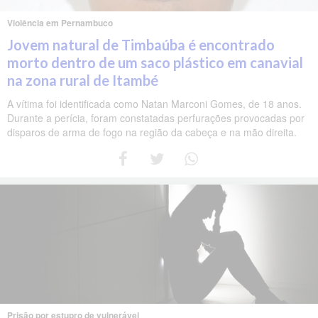
Violência em Pernambuco
Jovem natural de Timbaúba é encontrado
morto dentro de um saco plástico em canavial
na zona rural de Itambé
A vítima foi identificada como Natan Marconi Gomes, de 18 anos.
Durante a perícia, foram constatadas perfurações provocadas por
disparos de arma de fogo na região da cabeça e na mão direita.
Prisão por estupro de vulnerável