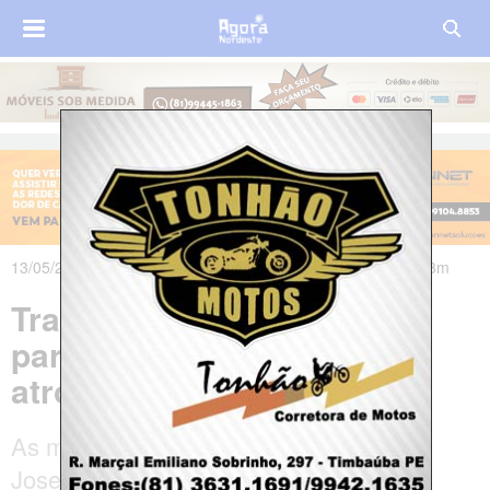
13/05/2025 às 07h06m - Atualizado em 13/05/2025 às 19h43m
Tragédia: mulheres saem
para caminhar e morrem
atropeladas em rodovia
As mulheres foram identificadas como
Josefa Rosa da Conceição e Lucineide