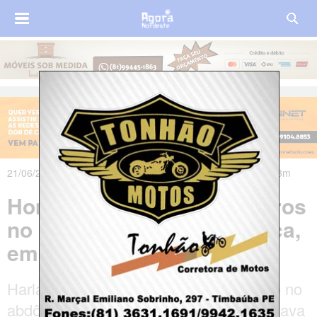
21/06/2025 às 16h37m - Atualizado em 23/06/2025 às 17h23m
Homem é assassinado a tiros
no Distrito de Carne de Vaca,
em Goiana/PE
Harlan Bezerra, de 43 anos, foi alvejado no
abdômen e na cabeça enquanto caminhava