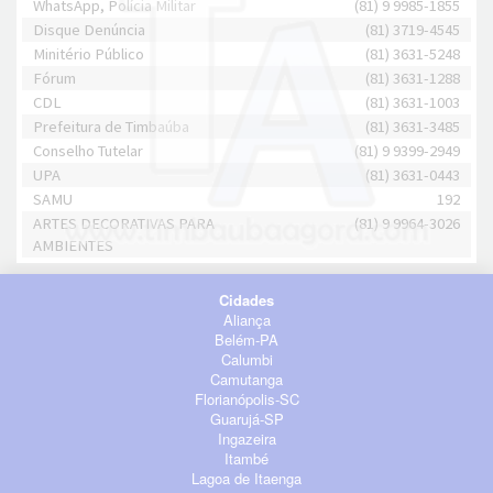
WhatsApp, Polícia Militar
(81) 9 9985-1855
Disque Denúncia
(81) 3719-4545
Minitério Público
(81) 3631-5248
Fórum
(81) 3631-1288
CDL
(81) 3631-1003
Prefeitura de Timbaúba
(81) 3631-3485
Conselho Tutelar
(81) 9 9399-2949
UPA
(81) 3631-0443
SAMU
192
ARTES DECORATIVAS PARA
(81) 9 9964-3026
AMBIENTES
Cidades
Aliança
Belém-PA
Calumbi
Camutanga
Florianópolis-SC
Guarujá-SP
Ingazeira
Itambé
Lagoa de Itaenga