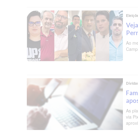
Eleiçõ
Veja
Per
Ao me
Campa
Dívida
Famí
apos
As pl
via P
aprox