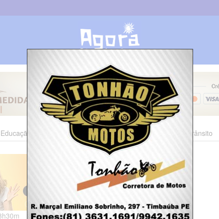
Educação
Esporte
Cultura
Polícia
Economia
Trânsito
23h30m