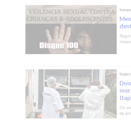
Insegu
Meni
dent
Segun
mesma
Duplo 
Dois
mor
Ita
Os co
de ar