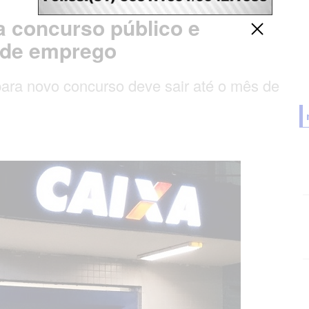
 concurso público e
s de emprego
para novo concurso deve sair até o mês de