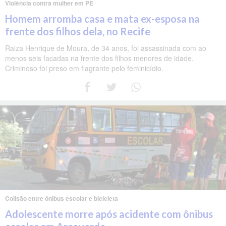
Violência contra mulher em PE
Homem arromba casa e mata ex-esposa na
frente dos filhos dela, no Recife
Raiza Henrique de Moura, de 34 anos, foi assassinada com ao
menos seis facadas na frente dos filhos menores de idade.
Criminoso foi preso em flagrante pelo feminicídio.
Colisão entre ônibus escolar e bicicleta
Adolescente morre após acidente com ônibus