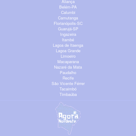
Aliança
Belém-PA
Calumbi
Camutanga
Florianópolis-SC
Guarujá-SP
Ingazeira
Itambé
Lagoa de Itaenga
Lagoa Grande
Limoeiro
Macaparana
Nazaré da Mata
Paudalho
Recife
São Vicente Férrer
Tacaimbó
Timbaúba