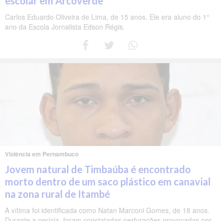
escolar em Arcoverde
Carlos Eduardo Oliveira de Lima, de 15 anos. Ele era aluno do 1°
ano da Escola Jornalista Edson Régis.
Violência em Pernambuco
Jovem natural de Timbaúba é encontrado
morto dentro de um saco plástico em canavial
na zona rural de Itambé
A vítima foi identificada como Natan Marconi Gomes, de 18 anos.
Durante a perícia, foram constatadas perfurações provocadas por