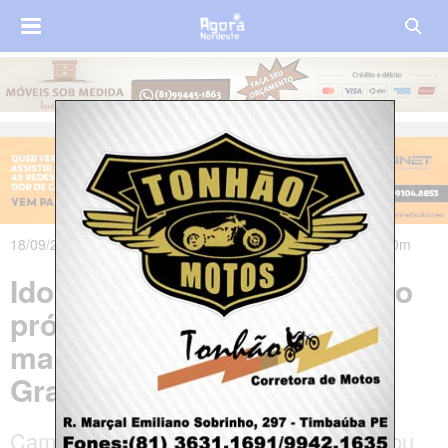
18/09/2023 às 18h00m - Atualizado em 19/09/2023 às 07h50m
Idoso morre atropelado pelo
próprio caminhão durante
manutenção em Campina
Grande
Caminhão perdeu o freio e a vítima tentou