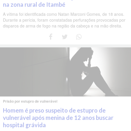
na zona rural de Itambé
A vítima foi identificada como Natan Marconi Gomes, de 18 anos.
Durante a perícia, foram constatadas perfurações provocadas por
disparos de arma de fogo na região da cabeça e na mão direita.
Prisão por estupro de vulnerável
Homem é preso suspeito de estupro de
vulnerável após menina de 12 anos buscar
hospital grávida