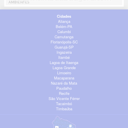
AMBIENTES
Cidades
Aliança
Belém-PA
Calumbi
Camutanga
Florianópolis-SC
Guarujá-SP
Ingazeira
Itambé
Lagoa de Itaenga
Lagoa Grande
Limoeiro
Macaparana
Nazaré da Mata
Paudalho
Recife
São Vicente Férrer
Tacaimbó
Timbaúba