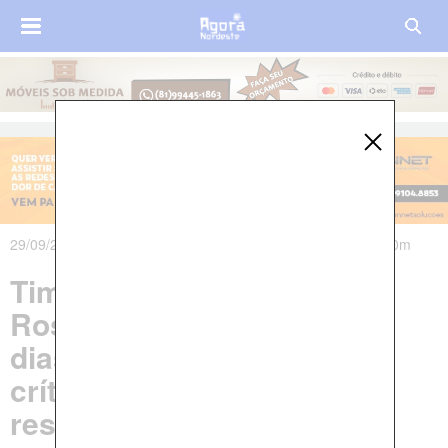
29/09/2023 às 12h29m - Atualizado em 29/09/2023 às 13h10m
Timbaúba: Marinaldo
Rosendo chega aos 1.000
dias de governo sofrendo
críticas por não conseguir
resolver maioria dos