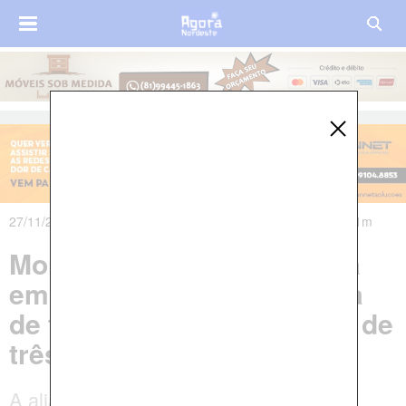
27/11/2017 às 10h21m - Atualizado em 27/11/2017 às 16h11m
Moradora de Aliança morta
em acidente estava grávida
de três meses e deixa filha de
três anos
A aliancense Roseana trabalhava como