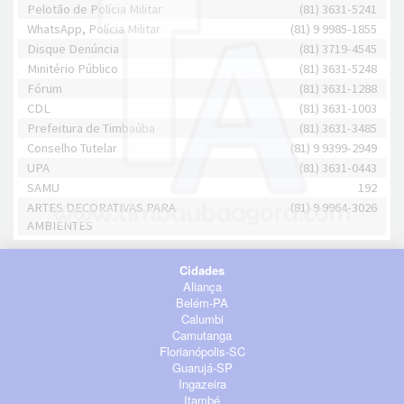
Pelotão de Polícia Militar
(81) 3631-5241
WhatsApp, Polícia Militar
(81) 9 9985-1855
Disque Denúncia
(81) 3719-4545
Minitério Público
(81) 3631-5248
Fórum
(81) 3631-1288
CDL
(81) 3631-1003
Prefeitura de Timbaúba
(81) 3631-3485
Conselho Tutelar
(81) 9 9399-2949
UPA
(81) 3631-0443
SAMU
192
ARTES DECORATIVAS PARA
(81) 9 9964-3026
AMBIENTES
Cidades
Aliança
Belém-PA
Calumbi
Camutanga
Florianópolis-SC
Guarujá-SP
Ingazeira
Itambé