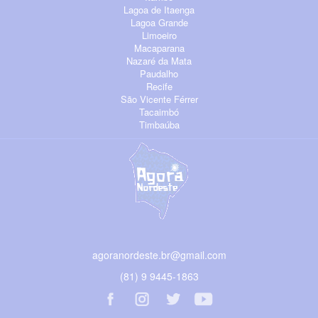
Lagoa de Itaenga
Lagoa Grande
Limoeiro
Macaparana
Nazaré da Mata
Paudalho
Recife
São Vicente Férrer
Tacaimbó
Timbaúba
agoranordeste.br@gmail.com
(81) 9 9445-1863