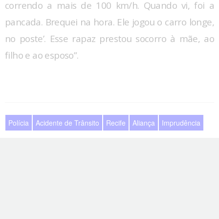
correndo a mais de 100 km/h. Quando vi, foi a
pancada. Brequei na hora. Ele jogou o carro longe,
no poste’. Esse rapaz prestou socorro à mãe, ao
filho e ao esposo”.
Polícia
Acidente de Trânsito
Recife
Aliança
Imprudência