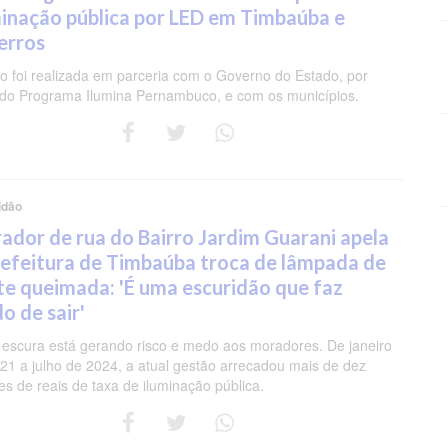
minação pública por LED em Timbaúba e
erros
o foi realizada em parceria com o Governo do Estado, por
do Programa Ilumina Pernambuco, e com os municípios.
idão
ador de rua do Bairro Jardim Guarani apela
refeitura de Timbaúba troca de lâmpada de
te queimada: 'É uma escuridão que faz
o de sair'
 escura está gerando risco e medo aos moradores. De janeiro
21 a julho de 2024, a atual gestão arrecadou mais de dez
es de reais de taxa de iluminação pública.