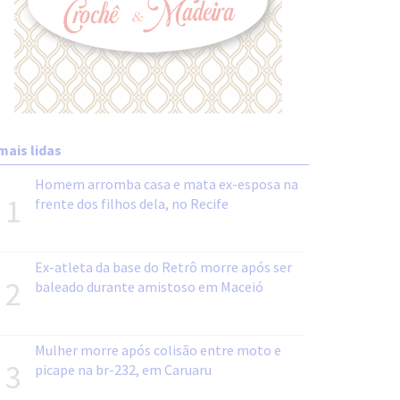
mais lidas
Homem arromba casa e mata ex-esposa na
1
frente dos filhos dela, no Recife
Ex-atleta da base do Retrô morre após ser
2
baleado durante amistoso em Maceió
Mulher morre após colisão entre moto e
3
picape na br-232, em Caruaru