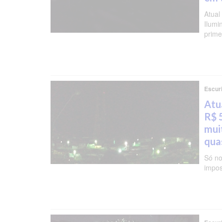
Atual
Ilumi
prime
Escur
Atu
R$ 
mui
qua
Só no
impos