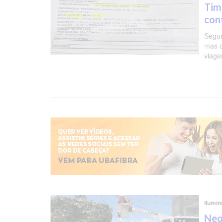
Tim
con
Segun
mas o
viage
Ilumin
Neo