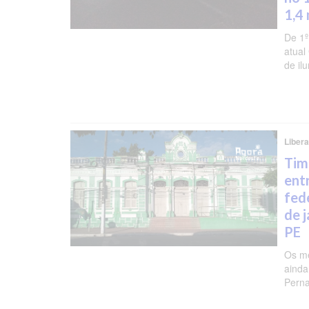
1,4
De 1º
atual
de il
Liber
Tim
ent
fede
de 
PE
Os me
ainda
Pern