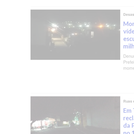
Desas
Mor
víd
esc
mil
Denun
Prefe
momen
Ruas 
Em 
rec
da 
no 