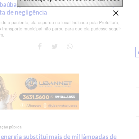
baúba, perde consulta médica no Recife por
ta de negligência
do a paciente, ela esperou no local indicado pela Prefeitura,
 transporte municipal não parou para que ela pudesse seguir
m.
ação pública
energia substitui mais de mil lâmpadas de