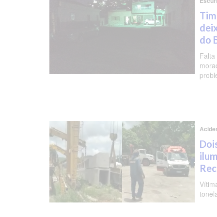
Escur
Tim
dei
do 
Falta
morad
probl
Aciden
Doi
ilu
Rec
Vítim
tonel