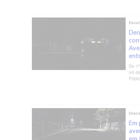
Escuri
Den
con
Ave
ent
De 1º
mil d
Públi
Desc
Em 
ave
em 