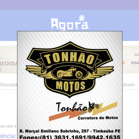
Educação
Esporte
Cultura
Polícia
Economia
Trânsito
so com a saúde em Timbaúba
úncia: Moradora do Bairro Santa Ana, em