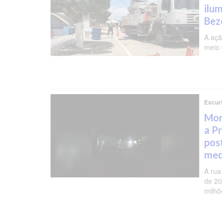
ilu
Bez
A açã
meio 
Escur
Mor
a P
pos
med
A rua
de 20
milhõ