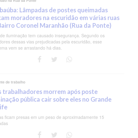
idão na Rua da Ponte
baúba: Lâmpadas de postes queimadas
xam moradores na escuridão em várias ruas
Bairro Coronel Maranhão (Rua da Ponte)
 de iluminação tem causado insegurança. Segundo os
ores dessas vias prejudicadas pela escuridão, esse
ema vem se arrastando há dias.
te de trabalho
s trabalhadores morrem após poste
minação pública cair sobre eles no Grande
ife
as ficam presas em um peso de aproximadamente 15
adas