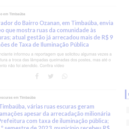
o em Timbaúba
ador do Bairro Ozanan, em Timbaúba, envia
eo que mostra ruas da comunidade às
uras; atual gestão já arrecadou mais de R$ 9
hões de Taxa de Iluminação Pública
ciante informou a reportagem que solicitou algumas vezes a
itura a troca das lâmpadas queimadas dos postes, mas até o
to não foi atendido. Confira vídeo
escuras em Timbaúba
Timbaúba, várias ruas escuras geram
lamações apesar da arrecadação milionária
Prefeitura com taxa de iluminação pública;
1º semestre de 2023, município recebeu R$