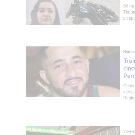
Sônia
Timba
picap
Homicí
Trei
cinc
Per
Crimi
várias
Regio
Violên