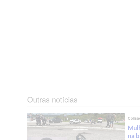
Outras notícias
Colisã
Mulh
na b