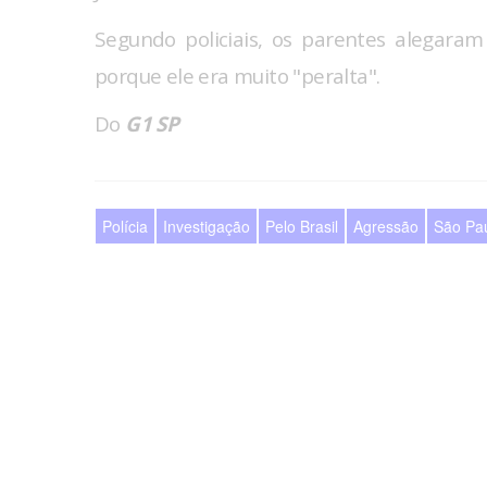
Segundo policiais, os parentes alegar
porque ele era muito "peralta".
Do
G1 SP
Polícia
Investigação
Pelo Brasil
Agressão
São Pa