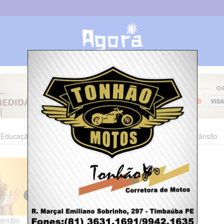
Educação
Esporte
Cultura
Polícia
Economia
Trânsito
10h15m