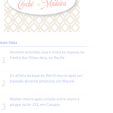
mais lidas
Homem arromba casa e mata ex-esposa na
1
frente dos filhos dela, no Recife
Ex-atleta da base do Retrô morre após ser
2
baleado durante amistoso em Maceió
Mulher morre após colisão entre moto e
3
picape na br-232, em Caruaru