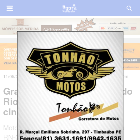
11/05/2025 às 12h04m - Atualizado em 12/05/2025 às 12h10m
Grave acidente no interior do
Rio Grande do Norte deixa
cinco mortos e três feridos
Motorista perdeu o controle em curva na
RN-023, entre Santa Cruz e Coronel