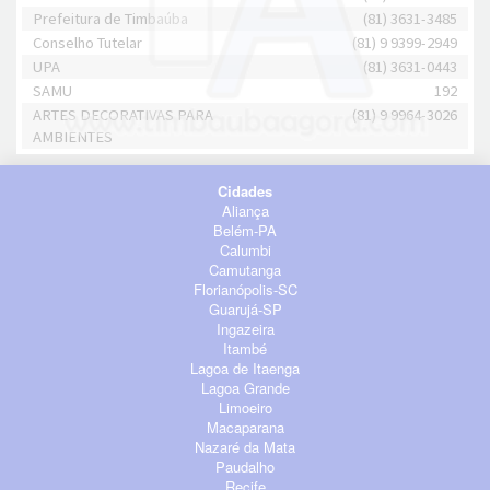
Prefeitura de Timbaúba
(81) 3631-3485
Conselho Tutelar
(81) 9 9399-2949
UPA
(81) 3631-0443
SAMU
192
ARTES DECORATIVAS PARA
(81) 9 9964-3026
AMBIENTES
Cidades
Aliança
Belém-PA
Calumbi
Camutanga
Florianópolis-SC
Guarujá-SP
Ingazeira
Itambé
Lagoa de Itaenga
Lagoa Grande
Limoeiro
Macaparana
Nazaré da Mata
Paudalho
Recife