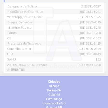
Delegacia de Polícia
(81)3631-5237
Pelotão de Polícia Militar
(81) 3631-5241
WhatsApp, Polícia Militar
(81) 9 9985-1855
Disque Denúncia
(81) 3719-4545
Minitério Público
(81) 3631-5248
Fórum
(81) 3631-1288
CDL
(81) 3631-1003
Prefeitura de Timbaúba
(81) 3631-3485
Conselho Tutelar
(81) 9 9399-2949
UPA
(81) 3631-0443
SAMU
192
ARTES DECORATIVAS PARA
(81) 9 9964-3026
AMBIENTES
Cidades
Aliança
Belém-PA
Calumbi
Camutanga
Florianópolis-SC
Guarujá-SP