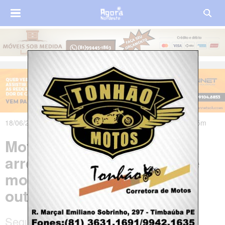
18/06/2025 às 07h52m - Atualizado em 20/06/2025 às 19h05m
Motociclista e garupa são
arremessados de viaduto e
morrem, após batida em
outra moto no Recife
Segundo perito, dupla morreu devido ao