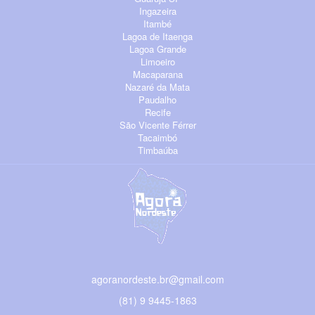
Ingazeira
Itambé
Lagoa de Itaenga
Lagoa Grande
Limoeiro
Macaparana
Nazaré da Mata
Paudalho
Recife
São Vicente Férrer
Tacaimbó
Timbaúba
agoranordeste.br@gmail.com
(81) 9 9445-1863