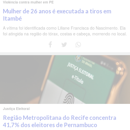
Violência contra mulher em PE
Mulher de 26 anos é executada a tiros em
Itambé
A vítima foi identificada como Liliane Francisca do Nascimento. Ela
foi atingida na região do tórax, costas e cabeça, morrendo no local.
Justiça Eleitoral
Região Metropolitana do Recife concentra
41,7% dos eleitores de Pernambuco