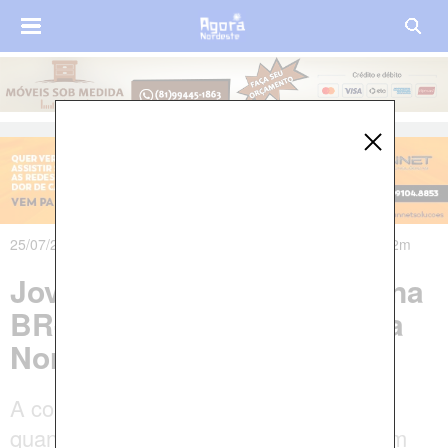
25/07/2025 às 13h09m - Atualizado em 27/07/2025 às 15h42m
Jovem morre em acidente na
BR-101 em Goiana, na Mata
Norte de Pernambuco
A colisão ocorreu no Km 16 da rodovia,
quando um carro bateu na traseira de um