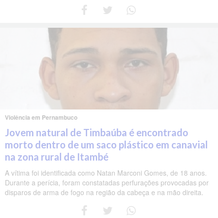
Violência em Pernambuco
Jovem natural de Timbaúba é encontrado
morto dentro de um saco plástico em canavial
na zona rural de Itambé
A vítima foi identificada como Natan Marconi Gomes, de 18 anos.
Durante a perícia, foram constatadas perfurações provocadas por
disparos de arma de fogo na região da cabeça e na mão direita.