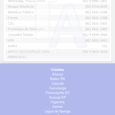
WhatsApp, Polícia Militar
(81) 9 9985-1855
Disque Denúncia
(81) 3719-4545
Minitério Público
(81) 3631-5248
Fórum
(81) 3631-1288
CDL
(81) 3631-1003
Prefeitura de Timbaúba
(81) 3631-3485
Conselho Tutelar
(81) 9 9399-2949
UPA
(81) 3631-0443
SAMU
192
ARTES DECORATIVAS PARA
(81) 9 9964-3026
AMBIENTES
Cidades
Aliança
Belém-PA
Calumbi
Camutanga
Florianópolis-SC
Guarujá-SP
Ingazeira
Itambé
Lagoa de Itaenga