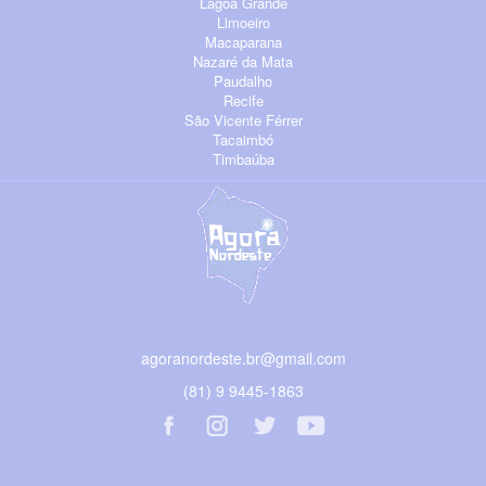
Lagoa Grande
Limoeiro
Macaparana
Nazaré da Mata
Paudalho
Recife
São Vicente Férrer
Tacaimbó
Timbaúba
agoranordeste.br@gmail.com
(81) 9 9445-1863