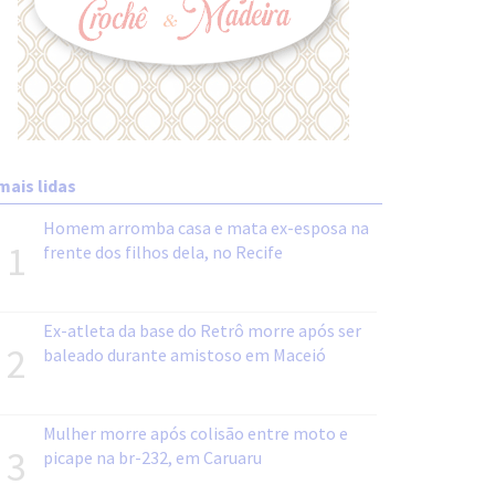
mais lidas
Homem arromba casa e mata ex-esposa na
1
frente dos filhos dela, no Recife
Ex-atleta da base do Retrô morre após ser
2
baleado durante amistoso em Maceió
Mulher morre após colisão entre moto e
3
picape na br-232, em Caruaru