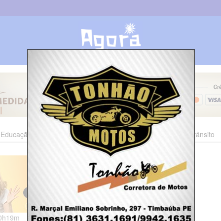
Educação
Esporte
Cultura
Polícia
Economia
Trânsito
00h19m