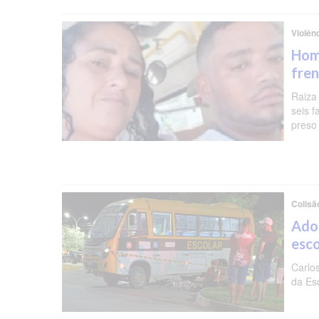
Violên
Hom
fren
Raiza
seis f
preso 
Colisã
Ado
esc
Carlo
da Es