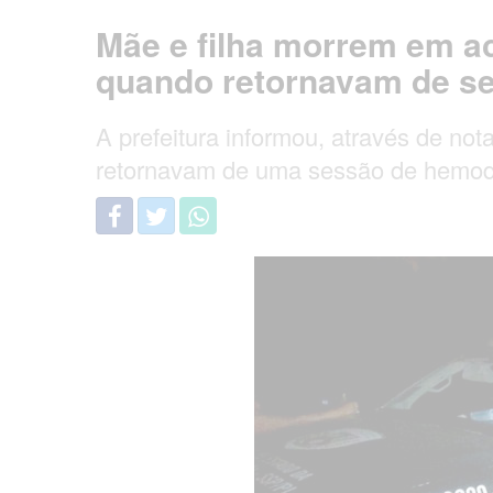
Mãe e filha morrem em a
quando retornavam de se
A prefeitura informou, através de no
retornavam de uma sessão de hemodiá