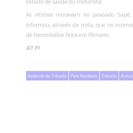
estado de saúde do motorista.
As vítimas moravam no povoado Sapé, Z
informou, através de nota, que no mome
de hemodiálise feita em Floriano.
G1 PI
Acidente de Trânsito
Pelo Nordeste
Trânsito
Ambul