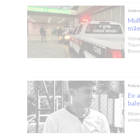
Violên
Mulh
mãe
Vítima
Traum
Branc
Polícia
Ex-a
bal
Micael
amist