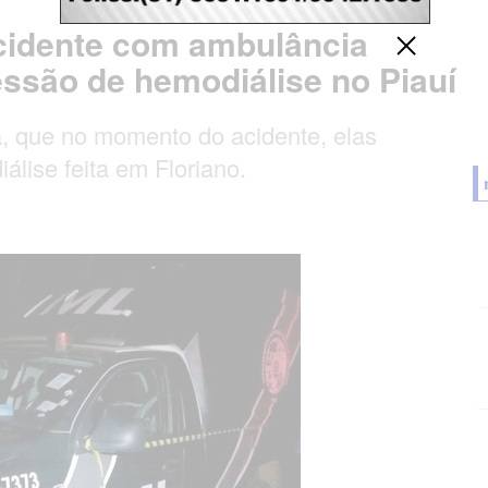
cidente com ambulância
ssão de hemodiálise no Piauí
ta, que no momento do acidente, elas
lise feita em Floriano.