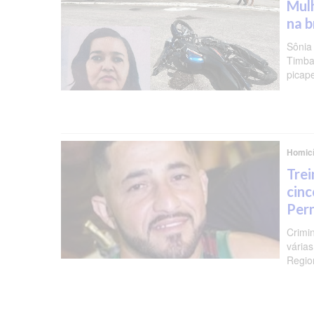
Mulh
na b
Sônia
Timba
picap
Homicí
Trei
cinc
Per
Crimi
várias
Regio