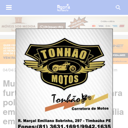
04/04/2025 às 06h22m - Atualizado em 05/04/2025 às 04h11m
Mulher é presa com carro
furtado na Bahia e alega para
polícia que pegou veículo
emprestado para levar família
em velório