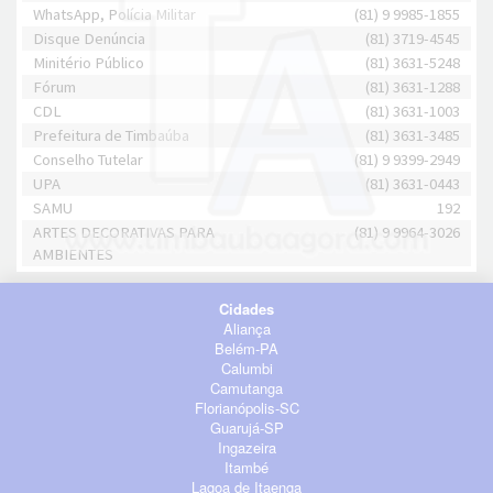
WhatsApp, Polícia Militar
(81) 9 9985-1855
Disque Denúncia
(81) 3719-4545
Minitério Público
(81) 3631-5248
Fórum
(81) 3631-1288
CDL
(81) 3631-1003
Prefeitura de Timbaúba
(81) 3631-3485
Conselho Tutelar
(81) 9 9399-2949
UPA
(81) 3631-0443
SAMU
192
ARTES DECORATIVAS PARA
(81) 9 9964-3026
AMBIENTES
Cidades
Aliança
Belém-PA
Calumbi
Camutanga
Florianópolis-SC
Guarujá-SP
Ingazeira
Itambé
Lagoa de Itaenga