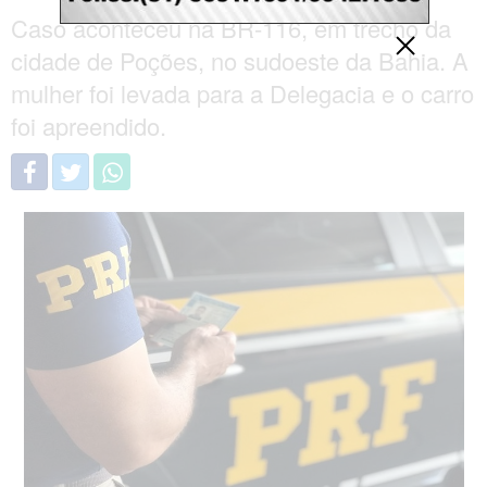
Caso aconteceu na BR-116, em trecho da
cidade de Poções, no sudoeste da Bahia. A
mulher foi levada para a Delegacia e o carro
foi apreendido.