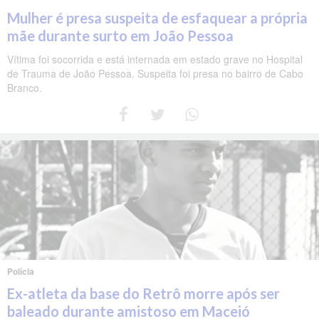
Mulher é presa suspeita de esfaquear a própria
mãe durante surto em João Pessoa
Vítima foi socorrida e está internada em estado grave no Hospital
de Trauma de João Pessoa. Suspeita foi presa no bairro de Cabo
Branco.
Polícia
Ex-atleta da base do Retrô morre após ser
baleado durante amistoso em Maceió