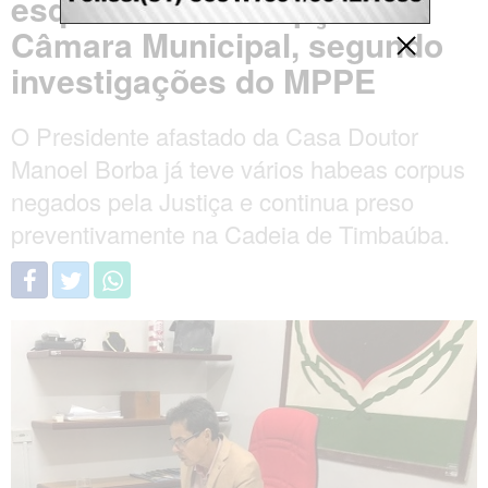
esquema de corrupção na
Câmara Municipal, segundo
investigações do MPPE
O Presidente afastado da Casa Doutor
Manoel Borba já teve vários habeas corpus
negados pela Justiça e continua preso
preventivamente na Cadeia de Timbaúba.