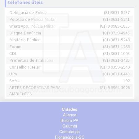
telefones úteis
Delegacia de Polícia
(81)3631-5237
Pelotão de Polícia Militar
(81) 3631-5241
WhatsApp, Polícia Militar
(81) 9 9985-1855
Disque Denúncia
(81) 3719-4545
Minitério Público
(81) 3631-5248
Fórum
(81) 3631-1288
CDL
(81) 3631-1003
Prefeitura de Timbaúba
(81) 3631-3485
Conselho Tutelar
(81) 9 9399-2949
UPA
(81) 3631-0443
SAMU
192
ARTES DECORATIVAS PARA
(81) 9 9964-3026
AMBIENTES
Cidades
Aliança
Belém-PA
Calumbi
Camutanga
Florianópolis-SC