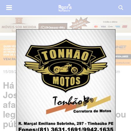
15/09/2023 às 00h49m - Atualizado em 15/09/2023 às 01h46m
Há exatamente 1 ano,
Josinaldo Barbosa era
afastado das funções
legislativas quando se tornou
público em Timbaúba