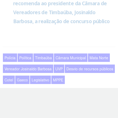
recomenda ao presidente da Câmara de
Vereadores de Timbaúba, Josinaldo
Barbosa, a realização de concurso público
Polícia
Política
Timbaúba
Câmara Municipal
Mata Norte
Vereador Josinaldo Barbosa
UVP
Desvio de recursos públicos
Cotel
Gaeco
Legislativo
MPPE